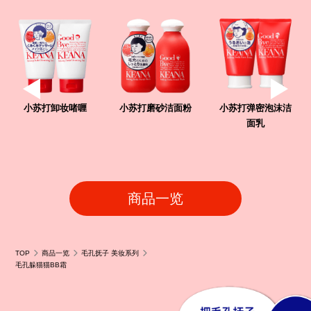
小苏打卸妆啫喱
小苏打磨砂洁面粉
小苏打弹密泡沫洁
面乳
商品一览
TOP
商品一览
毛孔抚子 美妆系列
毛孔躲猫猫BB霜