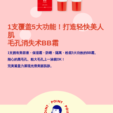
1支覆盖5大功能！打造轻快美人
肌
毛孔消失术BB霜
1支拥有美容液・保湿霜・防晒・隔离・粉底5大功效的BB霜。
闹心的黑毛孔、粗大毛孔上一涂就OK！
完美遮盖力展现光滑美丽肌肤。