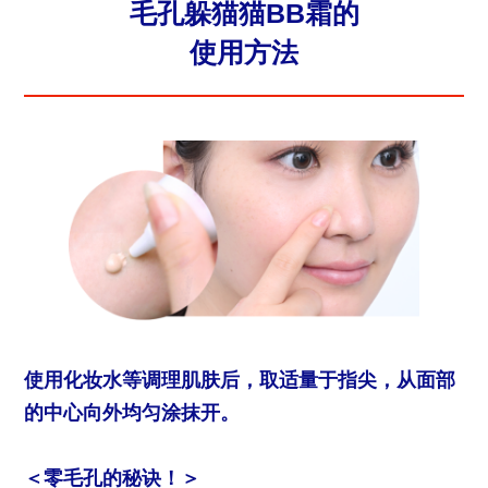
毛孔躲猫猫BB霜的
使用方法
使用化妆水等调理肌肤后，取适量于指尖，从面部
的中心向外均匀涂抹开。
＜零毛孔的秘诀！＞