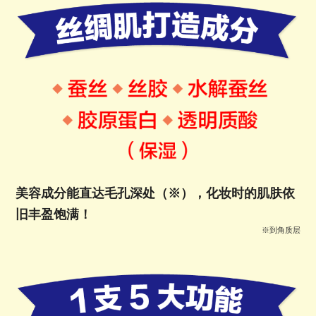
美容成分能直达毛孔深处（※），化妆时的肌肤依
旧丰盈饱满！
※到角质层