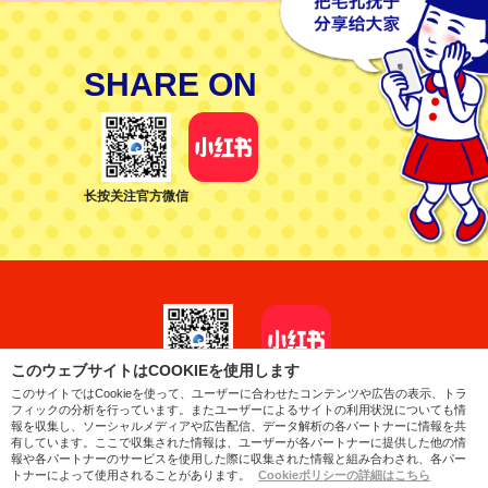
SHARE ON
长按关注官方微信
このウェブサイトはCOOKIEを使用します
长按关注官方微信
このサイトではCookieを使って、ユーザーに合わせたコンテンツや広告の表示、トラ
フィックの分析を行っています。またユーザーによるサイトの利用状況についても情
日本語
简体中文
繁體中文
English
ไทย
報を収集し、ソーシャルメディアや広告配信、データ解析の各パートナーに情報を共
有しています。ここで収集された情報は、ユーザーが各パートナーに提供した他の情
Company
Contact
PrivacyPolicy
Sitemap
報や各パートナーのサービスを使用した際に収集された情報と組み合わされ、各パー
トナーによって使用されることがあります。
Cookieポリシーの詳細はこちら