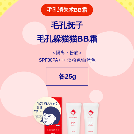
毛孔消失术BB霜
毛孔抚子
毛孔躲猫猫BB霜
＜隔离・粉底＞
SPF30PA+++ 淡粉色/自然色
各25g