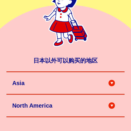
日本以外可以购买的地区
Asia
City'super LOG-ON Hong Kong
天猫国際（石泽研究所旗舰店）
HANDS (Singapore)
North America
MILD COSMETICS (Ulaanbaatar etc.)
TAKASHIMA (Los Angeles etc.)