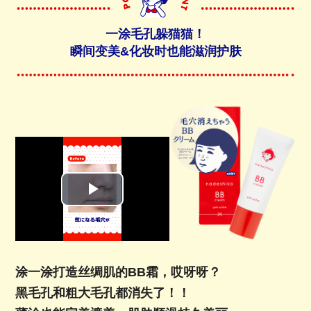
一涂毛孔躲猫猫！
瞬间变美&化妆时也能滋润护肤
涂一涂打造丝绸肌的BB霜，哎呀呀？
黑毛孔和粗大毛孔都消失了！！