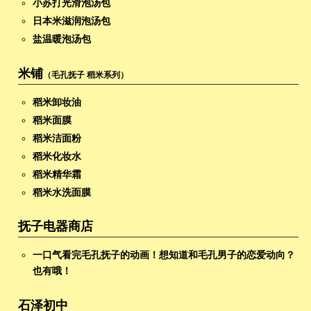
小苏打光滑泡汤包
日本米滋润泡汤包
盐温暖泡汤包
米铺
（毛孔抚子 稻米系列）
稻米卸妆油
稻米面膜
稻米洁面粉
稻米化妆水
稻米精华霜
稻米水洗面膜
抚子电器商店
一口气看完毛孔抚子的动画！想知道和毛孔男子的恋爱动向？
也有哦！
石泽初中