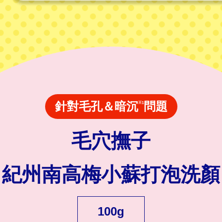
針對毛孔＆暗沉
問題
※1
毛穴撫子
紀州南高梅小蘇打泡洗顏
100g