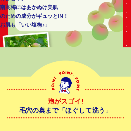
南高梅にはあかぬけ美肌
のための成分がギュッとIN！
お肌も「いい塩梅♪」
泡がスゴイ!
毛穴の奥まで「ほぐして洗う」