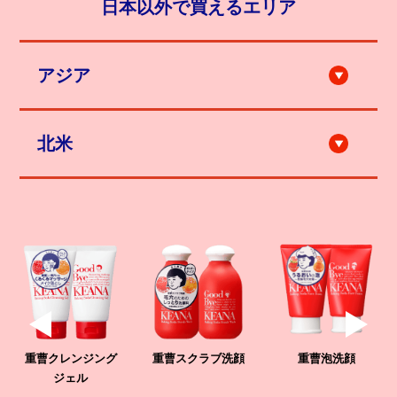
日本以外で買えるエリア
アジア
City'super LOG-ON 香港
伊東美妝オンラインショップ
ハンズ（シンガポール）
北米
ロフト（バンコク）
ツルハ（バンコク）
Matsumoto Kiyoshi（バンコク）
JAPANCOSME.MKT (バンコク, Shopee)
高島生活館（ロサンゼルス etc.）
ドン・キホーテ（バンコク）
Teso Life（ニューヨーク etc.）
TOKYONINKI オンラインショップ
Miniso (ロサンゼルス etc.)
Mitsuwa Market Place（ロサンゼルス・ホノルル etc.）
DON QUIJOTE（ハワイ）
Marukai（ロサンゼルス・ホノルル etc.）
Tokyo Central（ロサンゼルス・サンディエゴ etc.）
Uwajimaya（シアトル etc.）
Shibuyala (ロサンゼルス etc.)
Candy Doll Beauty (サンフランシスコ etc.)
重曹クレンジング
重曹スクラブ洗顔
重曹泡洗顔
ジェル