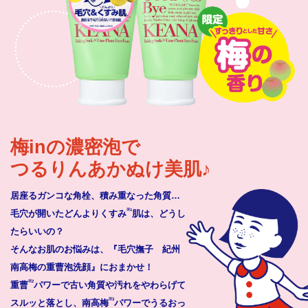
梅inの濃密泡で
つるりんあかぬけ美肌♪
居座るガンコな角栓、積み重なった角質…
※1
毛穴が開いたどんよりくすみ
肌は、どうし
たらいいの？
そんなお肌のお悩みは、『毛穴撫子 紀州
南高梅の重曹泡洗顔』におまかせ！
※2
重曹
パワーで古い角質や汚れをやわらげて
※3
スルッと落とし、南高梅
パワーでうるおっ