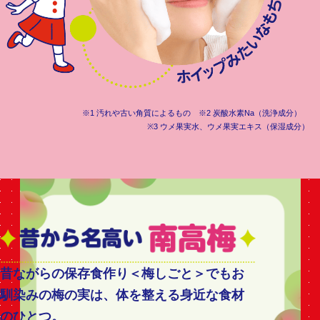
※1 汚れや古い角質によるもの ※2 炭酸水素Na（洗浄成分）
※3 ウメ果実水、ウメ果実エキス（保湿成分）
昔ながらの保存食作り＜梅しごと＞でもお
馴染みの梅の実は、体を整える身近な食材
のひとつ。