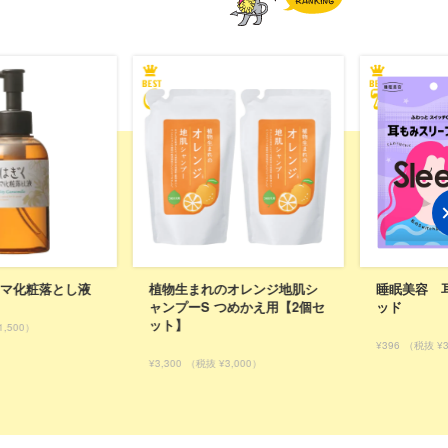
オレンジ地肌シ
睡眠美容 耳もみスリープパ
毛穴撫子 
つめかえ用【2個セ
ッド
¥715
（税抜 ¥
¥396
（税抜 ¥360）
,000）