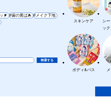
ック
#歯の黄ばみ
#メイク下地
スキンケア
シー
ック
検索する
ボディ&バス
メ