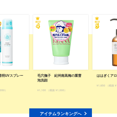
州南高梅の重曹
ははぎくアロマ化粧落とし液
植物生まれの
ャンプーS 
ット】
¥1,650
（税抜 ¥1,500）
,000）
¥3,300
（税抜 ¥3
アイテムランキングへ