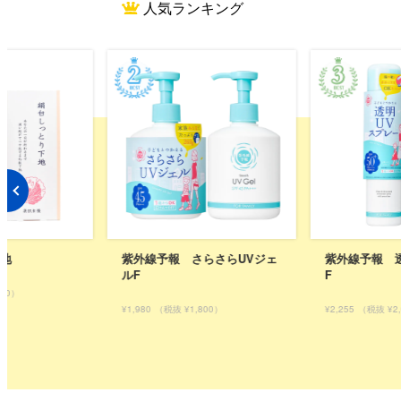
人気ランキング
らさらUVジェ
紫外線予報 透明UVスプレー
毛穴撫子 紀
F
泡洗顔
800）
¥2,255
（税抜 ¥2,050）
¥1,100
（税抜 ¥1