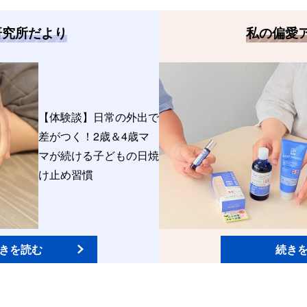
研究所だより
私の偏愛
【体験談】日常の外出で
差がつく！2歳＆4歳マ
マが続ける子どもの日焼
け止め習慣
きを読む
続き