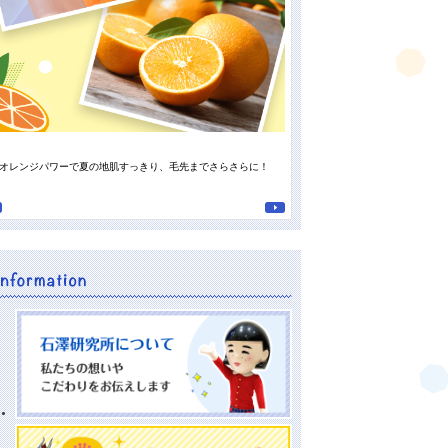
染め方自由自在♪ヘアカラートリー
オレンジパワーで夏の地肌すっきり、毛先までさらさらに！
で髪色カスタ