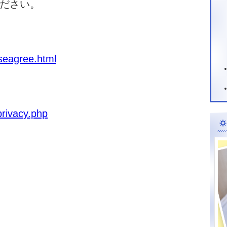
ださい。
useagree.html
privacy.php