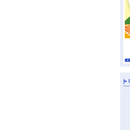
素肌にもサンゴにもやさしい！海に持って行きたい日焼け止め