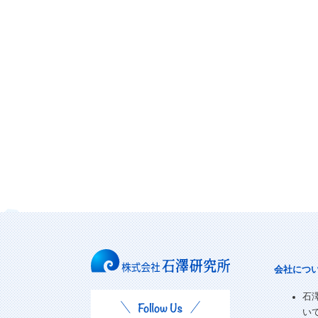
会社につ
石
い