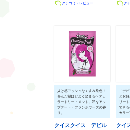
クチコミ・レビュー
ク
抜け感アッシュなくすみ発色！
「デビ
傷んだ髪ほどよく染まるヘアカ
とお好
ラートリートメント。私をアッ
リート
プデート・フランボワーズの香
できる
り。
カラー
クイスクイス デビル
クイ