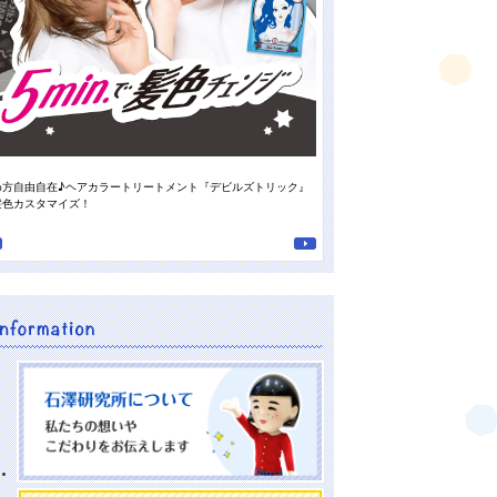
め方自由自在♪ヘアカラートリートメント『デビルズトリック』
スタッフの“推しの香り”がついに登
髪色カスタマイズ！
南高梅の重曹泡洗顔』♪