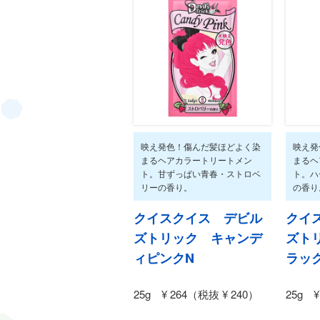
素肌にもサンゴにもやさしい！海に持
映え発色！傷んだ髪ほどよく染
映え発
まるヘアカラートリートメン
まるヘ
ト。甘ずっぱい青春・ストロベ
ト。ハ
リーの香り。
の香り
クイスクイス デビル
クイ
ズトリック キャンデ
ズト
ィピンクN
ラッ
25g ¥ 264（税抜 ¥ 240）
25g ¥