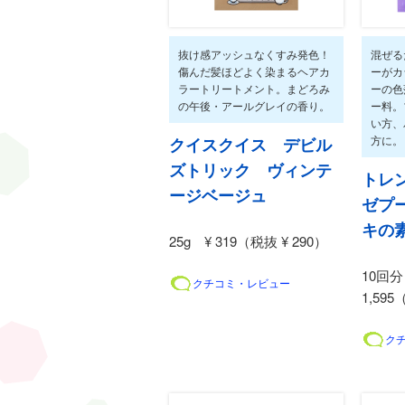
抜け感アッシュなくすみ発色！
混ぜる
傷んだ髪ほどよく染まるヘアカ
ーがカ
ラートリートメント。まどろみ
ーの色
の午後・アールグレイの香り。
ー料。
い方、
方に。
クイスクイス デビル
ズトリック ヴィンテ
トレ
ージベージュ
ゼプ
キの
25g ¥ 319（税抜 ¥ 290）
10回分
クチコミ・レビュー
1,595
ク