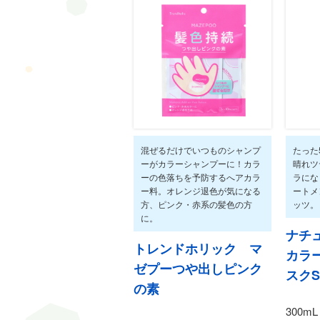
混ぜるだけでいつものシャンプ
たった
ーがカラーシャンプーに！カラ
晴れツ
ーの色落ちを予防するへアカラ
ラにな
ー料。オレンジ退色が気になる
ートメ
方、ピンク・赤系の髪色の方
ッツ。
に。
ナチ
トレンドホリック マ
カラ
ゼプーつや出しピンク
スク
の素
300mL