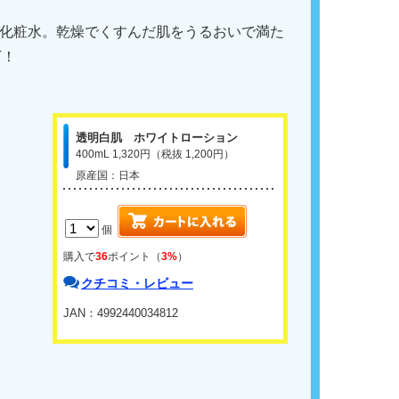
化粧水。乾燥でくすんだ肌をうるおいで満た
T！
透明白肌 ホワイトローション
400mL 1,320円（税抜 1,200円）
原産国：日本
個
購入で
36
ポイント（
3%
）
クチコミ・レビュー
JAN：4992440034812