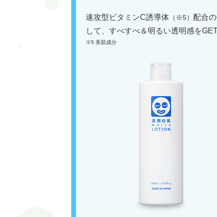
速攻型ビタミンC誘導体
配合の
（※5）
して、すべすべ＆明るい透明感をGE
※5 美肌成分