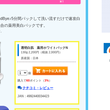
dBye♪5分間パックして洗い流すだけで速攻白
配合の薬用美白パックです。
す。
透明白肌 薬用ホワイトパックN
130g 2,200円（税抜 2,000円）
原産国：日本
個
購入で
60
ポイント（
3%
）
クチコミ・レビュー
JAN：4992440034423