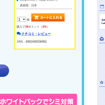
原産国：日本
個
購入で
39
ポイント（
3%
）
クチコミ・レビュー
JAN：4992440036991