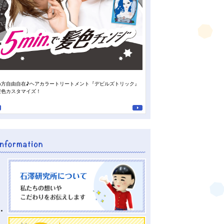
め方自由自在♪ヘアカラートリートメント『デビルズトリック』
スタッフの“推しの香り”がついに登
髪色カスタマイズ！
南高梅の重曹泡洗顔』♪