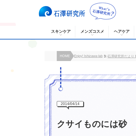
スキンケア
メンズコスメ
ヘアケア
HOME
Enjoy! Ishizawa-lab
石澤研究所だより B
2014/04/14
クサイものには砂