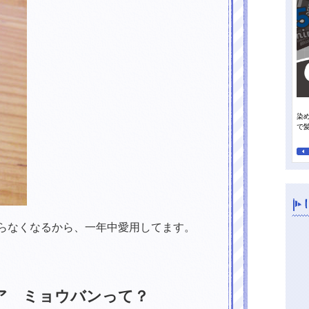
染
って行きたい日焼け止め
オレンジパワーで夏の地肌すっきり、毛先までさらさらに！
で
らなくなるから、一年中愛用してます。
。
ア ミョウバンって？