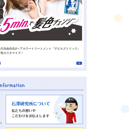
め方自由自在♪ヘアカラートリートメント『デビルズトリック』
スタッフの“推しの香り”がついに登
髪色カスタマイズ！
南高梅の重曹泡洗顔』♪