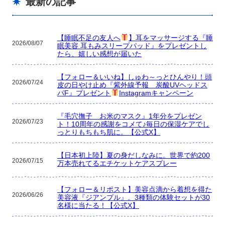
最新の記事
【睡眠不足の友人へ
】耳をマッサージする『睡
2026/08/07
眠美容 耳もみスリープパッド』をプレゼントし
たら、嬉しい感想が届いた
【フォロー＆いいね】しゅわ～っとひんやり！頭
2026/07/24
皮の日やけ止め『紫外線予報 炭酸UVヘッドス
パF』プレゼント
Instagramキャンペーン
『毛穴撫子 お米のマスク』1年分をプレゼン
2026/07/23
ト！10周年の感謝をコメて♪毎日の保湿ケアでし
っとりもちもち肌に。【公式X】
【日本初上陸】夏の身だしなみに。世界で約200
2026/07/15
万本売れてるエチケットケアスプレー
【フォロー＆リポスト】美容点滴から着想を得た
2026/06/26
美容液『ジアンプル』。3種類の体験セットが30
名様に当たる！【公式X】