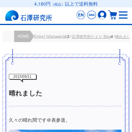
4,180円
以上で送料無料
（税込）
HOME
Enjoy! Ishizawa-lab
石澤研究所だより Blog
晴れまし
2015/09/11
晴れました
久々の晴れ間です＠表参道。