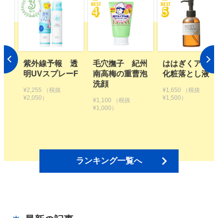
 透
毛穴撫子 紀州
ははぎくアロマ
植物生まれのオ
ーF
南高梅の重曹泡
化粧落とし液
レンジ地肌シャ
洗顔
ンプーS つめか
¥1,650
（税抜
え用【2個セッ
¥1,500）
¥1,100
（税抜
ト】
¥1,000）
¥3,300
（税抜
¥3,000）
ランキング一覧へ