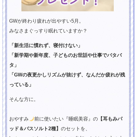
GWが終わり疲れが出やすい5月。
みなさまぐっすり眠れていますか？
「新生活に慣れず、寝付けない」
「新学期や新年度、子どものお世話や仕事でバタバ
タ」
「GWの夜更かしリズムが抜けず、なんだか疲れが残
っている」
そんな方に。
おやすみ
前に使いたい『睡眠美容』の
【耳もみパ
ッド＆
バスソルト2種
】
のセットを、