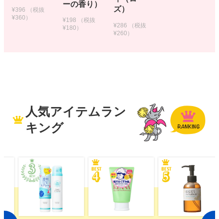
ーの香り）
ズ）
¥396
（税抜
¥360）
¥198
（税抜
¥286
（税抜
¥180）
¥260）
人気アイテムラン
キング