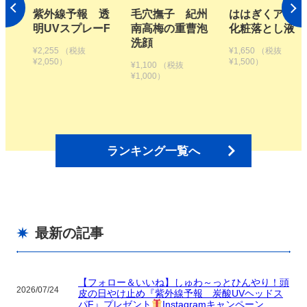
 透
毛穴撫子 紀州
ははぎくアロマ
植物生まれのオ
ーF
南高梅の重曹泡
化粧落とし液
レンジ地肌シャ
洗顔
ンプーS つめか
¥1,650
（税抜
え用【2個セッ
¥1,500）
¥1,100
（税抜
ト】
¥1,000）
¥3,300
（税抜
¥3,000）
ランキング一覧へ
最新の記事
【フォロー＆いいね】しゅわ～っとひんやり！頭
2026/07/24
皮の日やけ止め『紫外線予報 炭酸UVヘッドス
パF』プレゼント
Instagramキャンペーン