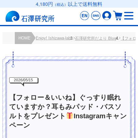
4,180円
以上で送料無料
（税込）
HOME
Enjoy! Ishizawa-lab
石澤研究所だより Blog
【フォロ
2026/05/15
【フォロー＆いいね】ぐっすり眠れ
ていますか？耳もみパッド・バスソ
ルトをプレゼント
Instagramキャン
ペーン