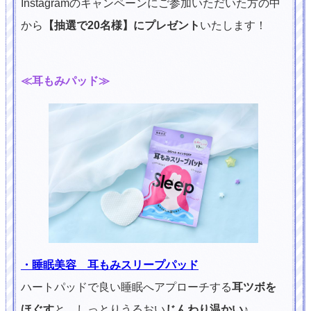
Instagramのキャンペーンにご参加いただいた方の中
から
【抽選で20名様】にプレゼント
いたします！
≪耳もみパッド≫
・睡眠美容 耳もみスリープパッド
ハートパッドで良い睡眠へアプローチする
耳ツボを
ほぐす
と、しっとりうるおい
じんわり温かい
♪