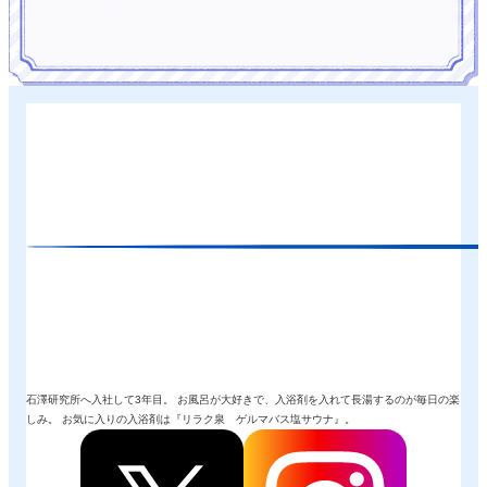
石澤研究所へ入社して3年目。 お風呂が大好きで、入浴剤を入れて長湯するのが毎日の楽
しみ。 お気に入りの入浴剤は『リラク泉 ゲルマバス塩サウナ』。