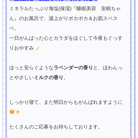
ミネラルたっぷり海塩(保湿)『睡眠美容 安眠ちゃ
ん』のお風呂で、湯上がりポカポカ＆お肌スベス
ベ。
一日がんばった心とカラダをほぐして今夜もぐっす
りおやすみ
ほっと安らぐような
ラベンダーの香り
と、ほわんっ
とやさしい
ミルクの香り
。
しっかり寝て、また明日からもがんばれますように
たくさんのご応募をお待ちしております。