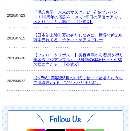
『毛穴撫子 お米のマスク』1年分をプレゼン
2026/07/23
ト！10周年の感謝をコメて♪毎日の保湿ケアでし
っとりもちもち肌に。【公式X】
【日本初上陸】夏の身だしなみに。世界で約200
2026/07/15
万本売れてるエチケットケアスプレー
【フォロー＆リポスト】美容点滴から着想を得た
2026/06/26
美容液『ジアンプル』。3種類の体験セットが30
名様に当たる！【公式X】
【NEW】美容液3種のお試しセット登場！おうち
2026/06/22
で肌管理♪うる・ツヤ・ハリ美肌に。