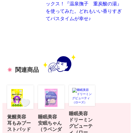
ックス！『温泉撫子 重炭酸の湯』
を使ってみた。どれもいい香りすぎ
てバスタイムが幸せ♪
関連商品
睡眠美容
覚醒美容
睡眠美容
ドリーミン
耳もみブー
安眠ちゃん
グビューテ
ストパッド
（ラベンダ
ィ（ロー