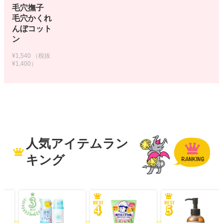
毛穴撫子
毛穴かくれ
んぼコット
ン
¥1,540
（税抜
¥1,400）
人気アイテムラン
キング