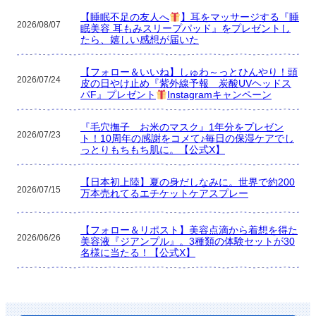
【睡眠不足の友人へ
】耳をマッサージする『睡
2026/08/07
眠美容 耳もみスリープパッド』をプレゼントし
たら、嬉しい感想が届いた
【フォロー＆いいね】しゅわ～っとひんやり！頭
2026/07/24
皮の日やけ止め『紫外線予報 炭酸UVヘッドス
パF』プレゼント
Instagramキャンペーン
『毛穴撫子 お米のマスク』1年分をプレゼン
2026/07/23
ト！10周年の感謝をコメて♪毎日の保湿ケアでし
っとりもちもち肌に。【公式X】
【日本初上陸】夏の身だしなみに。世界で約200
2026/07/15
万本売れてるエチケットケアスプレー
【フォロー＆リポスト】美容点滴から着想を得た
2026/06/26
美容液『ジアンプル』。3種類の体験セットが30
名様に当たる！【公式X】