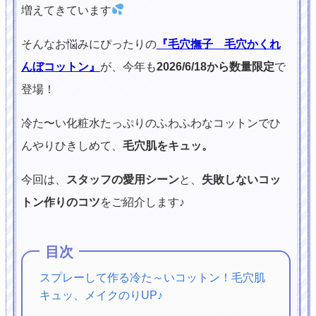
増えてきています
そんなお悩みにぴったりの
『毛穴撫子 毛穴かくれ
んぼコットン』
が、今年も
2026/6/18から数量限定
で
登場！
冷た〜い化粧水たっぷりのふわふわなコットンでひ
んやりひきしめて、
毛穴肌をキュッ。
今回は、
スタッフの愛用シーン
と、
失敗しないコッ
トン作りのコツ
をご紹介します♪
目次
スプレーして作る冷た～いコットン！毛穴肌
キュッ、メイクのりUP♪