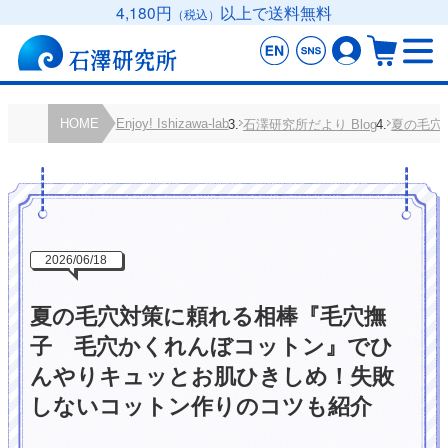
4,180円
以上で送料無料
（税込）
HOME
Enjoy! Ishizawa-lab
石澤研究所だより Blog
夏の毛穴
2026/06/18
夏の毛穴対策に頼れる相棒『毛穴撫
子 毛穴かくれんぼコットン』でひ
んやりキュッとお肌ひきしめ！失敗
しないコットン作りのコツも紹介