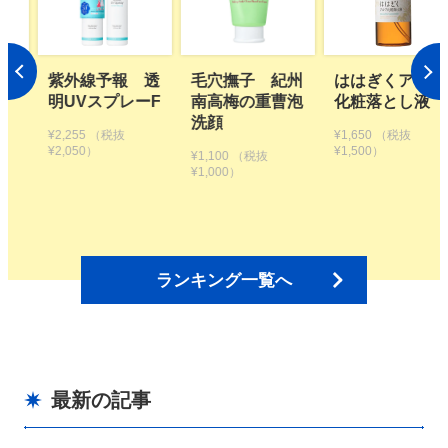
 透
毛穴撫子 紀州
ははぎくアロマ
植物生まれのオ
ーF
南高梅の重曹泡
化粧落とし液
レンジ地肌シャ
洗顔
ンプーS つめか
¥1,650
（税抜
え用【2個セッ
¥1,500）
¥1,100
（税抜
ト】
¥1,000）
¥3,300
（税抜
¥3,000）
ランキング一覧へ
最新の記事