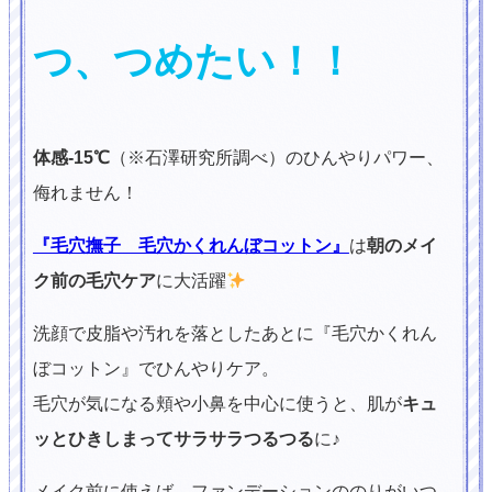
つ、つめたい！！
体感-15℃
（※石澤研究所調べ）のひんやりパワー、
侮れません！
『毛穴撫子 毛穴かくれんぼコットン』
は
朝のメイ
ク前の毛穴ケア
に大活躍
洗顔で皮脂や汚れを落としたあとに『毛穴かくれん
ぼコットン』でひんやりケア。
毛穴が気になる頬や小鼻を中心に使うと、肌が
キュ
ッとひきしまってサラサラつるつる
に♪
メイク前に使えば、ファンデーションののりがいつ