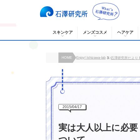
スキンケア
メンズコスメ
ヘアケア
HOME
Enjoy! Ishizawa-lab
石澤研究所だより B
2015/04/17
実は大人以上に必要
ついて