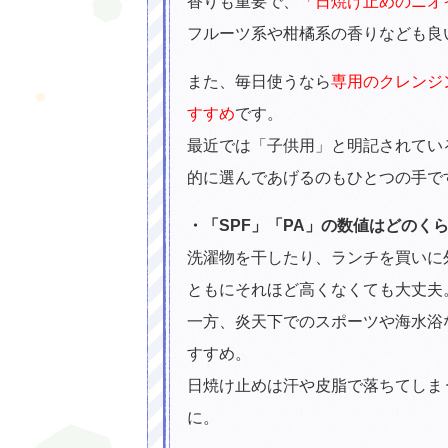
香りも重要で、
「日焼け止めのニオ
フルーツ系や柑橘系の香りなども良
また、毎日使うなら
専用のクレンジ
すすめ
です。
最近では「子供用」と明記されてい
的に選んであげるのもひとつの手で
・「SPF」「PA」の数値はどのく
洗濯物を干したり、ランチを買いに外
ともにそれほど高くなくても大丈夫
一方、炎天下でのスポーツや海水浴
すすめ。
日焼け止めは汗や皮脂で落ちてしま
に。