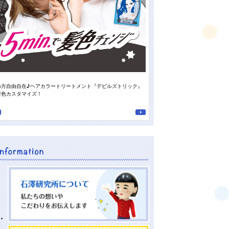
め方自由自在♪ヘアカラートリートメント『デビルズトリック』
スタッフの“推しの香り”がついに登
髪色カスタマイズ！
南高梅の重曹泡洗顔』♪