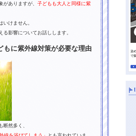
象がありますが、
子どもも大人と同様に紫
はいけません。
える影響についてお話しします。
どもに紫外線対策が必要な理由
染
って行きたい日焼け止め
オレンジパワーで夏の地肌すっきり、毛先までさらさらに！
で
も断然多く、
紫外線を浴びてしまう」
とも言われていま