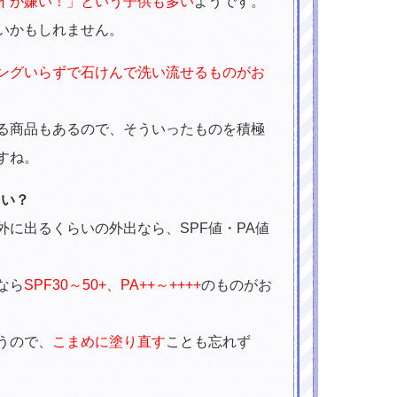
イが嫌い！」という子供も多い
ようです。
いかもしれません。
ングいらずで石けんで洗い流せるものがお
る商品もあるので、そういったものを積極
すね。
らい？
に出るくらいの外出なら、SPF値・PA値
。
なら
SPF30～50+、PA++～++++
のものがお
うので、
こまめに塗り直す
ことも忘れず