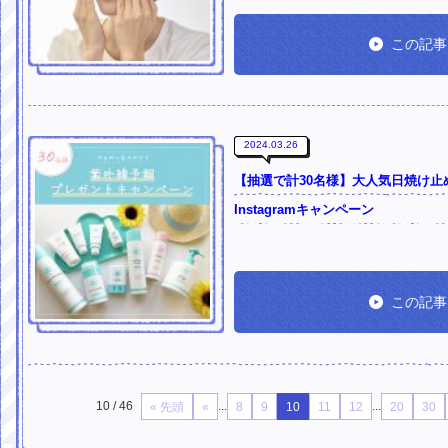
この記事
2024.03.26
【抽選で計30名様】大人気日焼け
Instagramキャンペーン
この記事
10 / 46
...
...
« 先頭
«
8
9
10
11
12
20
30