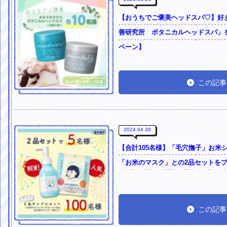
【おうちでご褒美ヘッドスパ♡】好
善研究所 ボタニカルヘッドスパ」を
ペーン】
この記事
2024.04.30
【合計105名様】「毛穴撫子」お米
「お米のマスク」との2品セットを
この記事