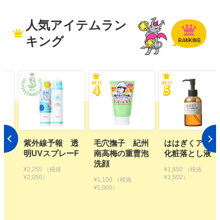
人気アイテムラン
キング
 透
毛穴撫子 紀州
ははぎくアロマ
植物生まれのオ
ーF
南高梅の重曹泡
化粧落とし液
レンジ地肌シャ
洗顔
ンプーS つめか
¥1,650
（税抜
え用【2個セッ
¥1,500）
¥1,100
（税抜
ト】
¥1,000）
¥3,300
（税抜
¥3,000）