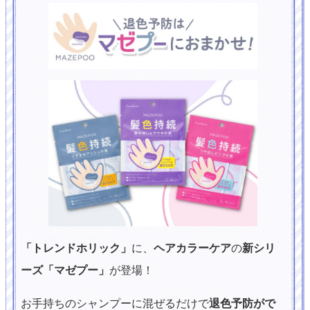
「トレンドホリック」
に、
ヘアカラーケア
の
新シリ
ーズ「マゼプー」
が登場！
お手持ちのシャンプーに混ぜるだけで
退色予防がで