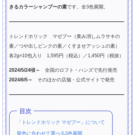
きるカラーシャンプーの素
です。全3色展開。
トレンドホリック マゼプー（黄み消しムラサキの
素／つや出しピンクの素／くすませアッシュの素）
各2g×10包入り 1,595円（税込）／1,450円（税抜）
2024/5/24頃～
全国のロフト・ハンズで先行発売
2024/6/5～
そのほかの店舗・公式サイトで発売
目次
「トレンドホリック マゼプー」について
髪色に合わせて選べる3色展開