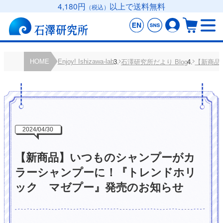
4,180円
以上で送料無料
（税込）
HOME
Enjoy! Ishizawa-lab
石澤研究所だより Blog
【新商品
2024/04/30
【新商品】いつものシャンプーがカ
ラーシャンプーに！『トレンドホリ
ック マゼプー』発売のお知らせ