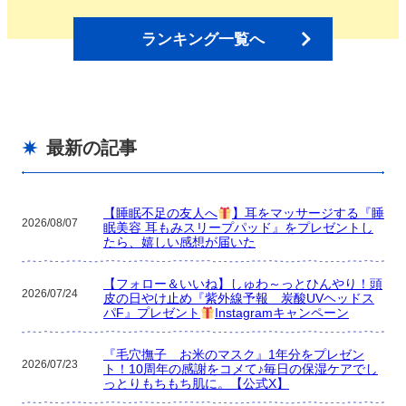
ランキング一覧へ
最新の記事
【睡眠不足の友人へ
】耳をマッサージする『睡
2026/08/07
眠美容 耳もみスリープパッド』をプレゼントし
たら、嬉しい感想が届いた
【フォロー＆いいね】しゅわ～っとひんやり！頭
2026/07/24
皮の日やけ止め『紫外線予報 炭酸UVヘッドス
パF』プレゼント
Instagramキャンペーン
『毛穴撫子 お米のマスク』1年分をプレゼン
2026/07/23
ト！10周年の感謝をコメて♪毎日の保湿ケアでし
っとりもちもち肌に。【公式X】