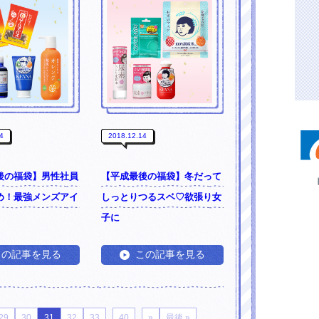
4
2018.12.14
後の福袋】男性社員
【平成最後の福袋】冬だって
め！最強メンズアイ
しっとりつるスベ♡欲張り女
子に
この記事を見る
この記事を見る
...
...
29
30
31
32
33
40
»
最後 »