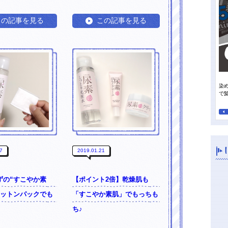
この記事を見る
この記事を見る
染
って行きたい日焼け止め
オレンジパワーで夏の地肌すっきり、毛先までさらさらに！
で
7
2019.01.21
ずの“すこやか素
【ポイント2倍】乾燥肌も
コットンパックでも
「すこやか素肌」でもっちも
ち♪