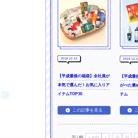
2018.12.14
2018.12.1
【平成最後の福袋】全社員が
【平成最
本気で選んだ！お気に入りア
がべた褒
イテムTOP30
テム
この記事を見る
31 / 46
...
...
« 先頭
«
10
20