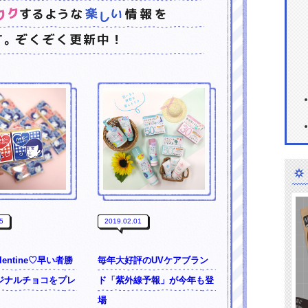
5
2019.02.01
alentine♡早い者勝
毎年大好評のUVケアブラン
ジナルチョコをプレ
ド「紫外線予報」が今年も登
場