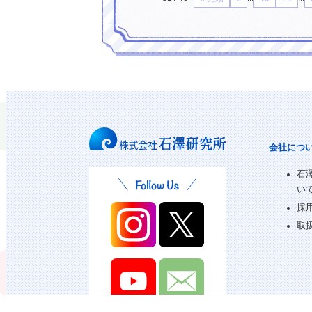
会社につ
石
い
採
取