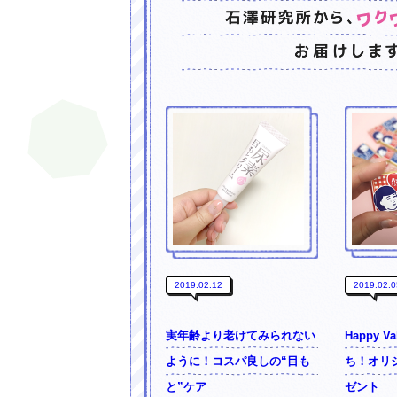
2019.02.12
2019.02.0
実年齢より老けてみられない
Happy V
ように！コスパ良しの“目も
ち！オリ
と”ケア
ゼント