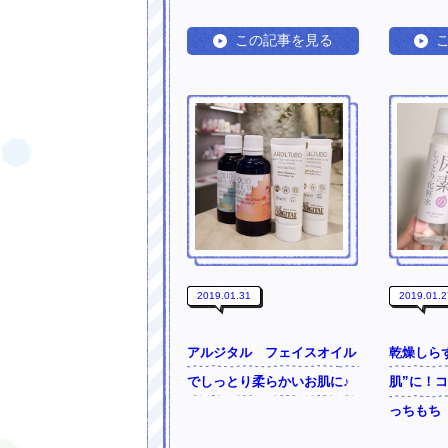
この記事を見る
素肌にもサンゴにもやさしい！海に持
2019.01.31
2019.01.2
アルジタル フェイスオイル
乾燥しら
でしっとり柔らかいお肌に♪
肌”に！
っちもち