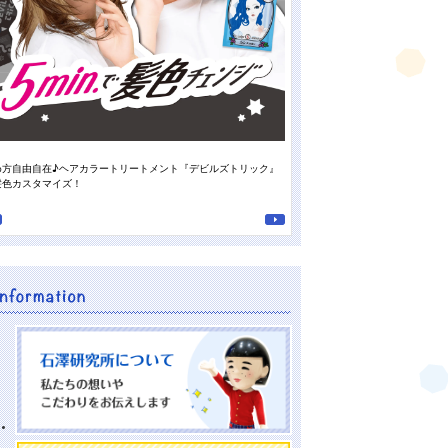
め方自由自在♪ヘアカラートリートメント『デビルズトリック』
スタッフの“推しの香り”がついに登
髪色カスタマイズ！
南高梅の重曹泡洗顔』♪