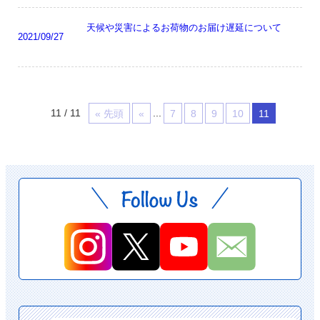
天候や災害によるお荷物のお届け遅延について
2021/09/27
11 / 11
...
« 先頭
«
7
8
9
10
11