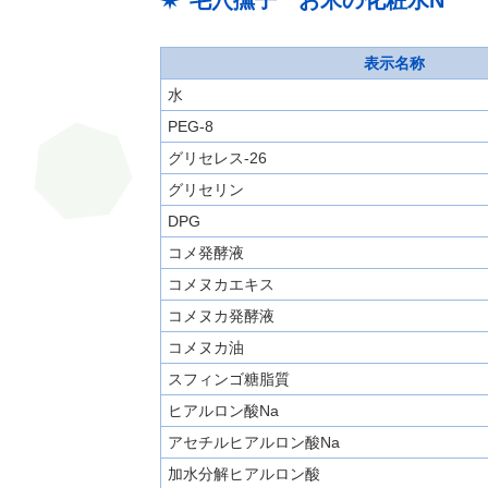
毛穴撫子 お米の化粧水N
表示名称
水
PEG-8
グリセレス-26
グリセリン
DPG
コメ発酵液
コメヌカエキス
コメヌカ発酵液
コメヌカ油
スフィンゴ糖脂質
ヒアルロン酸Na
アセチルヒアルロン酸Na
加水分解ヒアルロン酸