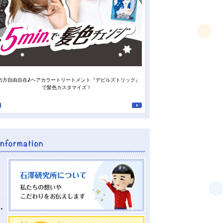
め方自由自在♪ヘアカラートリートメント『デビルズトリック』
スタッフの“推しの香り”がついに
で髪色カスタマイズ！
南高梅の重曹