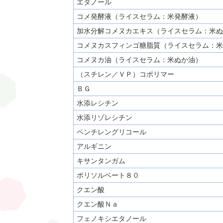
エタノール
コメ発酵液（ライスセラム：米発酵液）
加水分解コメヌカエキス（ライスセラム：米ぬ
コメヌカスフィンゴ糖脂質（ライスセラム：米
コメヌカ油（ライスセラム：米ぬか油）
（スチレン／ＶＰ）コポリマー
ＢＧ
水添レシチン
水添リゾレシチン
ペンチレングリコール
アルギニン
キサンタンガム
ポリソルベート８０
クエン酸
クエン酸Ｎａ
フェノキシエタノール