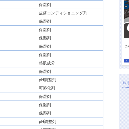
保湿剤
皮膚コンディショニング剤
保湿剤
保湿剤
保湿剤
染
保湿剤
持って行きたい日焼け止め
オレンジパワーで夏の地肌すっきり、毛先までさらさらに！
保湿剤
整肌成分
保湿剤
pH調整剤
可溶化剤
保湿剤
保湿剤
保湿剤
pH調整剤