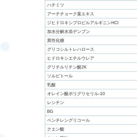
ハチミツ
アーチチョーク葉エキス
ジヒドロキシプロピルアルギニンHCl
加水分解水添デンプン
異性化糖
グリコシルトレハロース
素肌にもサンゴにもやさしい！海に
ヒドロキシエチルウレア
グリチルリチン酸2K
ソルビトール
乳酸
オレイン酸ポリグリセリル-10
レシチン
BG
ペンチレングリコール
クエン酸