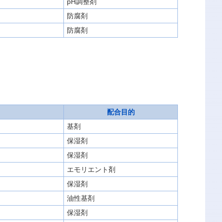
pH調整剤
防腐剤
防腐剤
配合目的
基剤
保湿剤
保湿剤
エモリエント剤
保湿剤
油性基剤
保湿剤