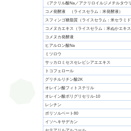
（アクリル酸Na／アクリロイルジメチルタ
コメ発酵液 （ライスセラム：米発酵液）
スフィンゴ糖脂質（ライスセラム：米セラミド
コメヌカエキス（ライスセラム：米ぬかエキス
コメヌカ発酵液
ヒアルロン酸Na
ミツロウ
サッカロミセスセレビシアエエキス
トコフェロール
グリチルリチン酸2K
オレイン酸フィトステリル
オレイン酸ポリグリセリル-10
レシチン
ポリソルベート80
イソヘキサデカン
セテアリルアルコール