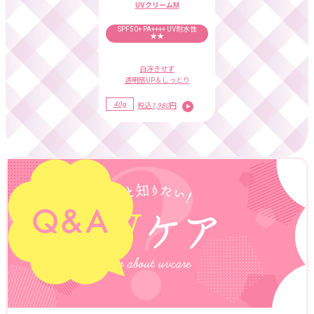
UVクリームM
SPF50+ PA++++
UV耐水性
★★
白浮きせず
透明感UP＆しっとり
40g
税込
1,980
円