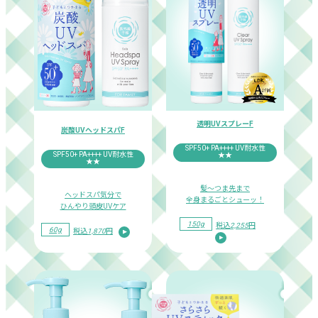
透明UVスプレーF
炭酸UVヘッドスパF
SPF50+ PA++++
UV耐水性
SPF50+ PA++++
UV耐水性
★★
★★
髪～つま先まで
ヘッドスパ気分で
全身まるごとシューッ！
ひんやり頭皮UVケア
150g
税込
2,255
円
60g
税込
1,870
円