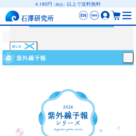
4,180円
以上で送料無料
（税込）
紫外線予報ブランドサイト
HOME
石澤研究所 ブランド一覧
紫外線予報（日やけ止め）
閉じる
メニ