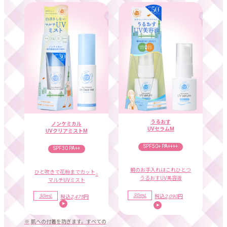
うるおす
ノンケミカル
UVセラムM
UVクリアミストM
SPF50+ PA++++
SPF30 PA++
朝のお手入れはこれひとつ
ひと吹きで花粉までカット
※
うるおすUV美容液
マルチUVミスト
30mL
30mL
税込
2,090
円
税込
2,475
円
※
肌への付着を防ぎます。すべての