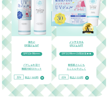
冷たい
ノンケミカル
UV泡ジェルF
UVジェルFF
SPF50+ PA++++
SPF30 PA+++
UV耐水性★★
パチしゅわ泡で
敏感肌さんにも
瞬間冷却UVカット
とことんやさしく
90g
65g
税込
1,980
円
税込
2,530
円