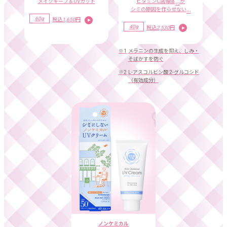
ビタミンC誘導体
が
メイクキープ＆UVカット
※2
シミの原因を作らせない
※1
60g
税込
1,650
円
40g
税込
2,530
円
※1
メラニンの生成を抑え、しみ・
そばかすを防ぐ
※2
L-アスコルビン酸 2-グルコシド
（有効成分）
ノンケミカル