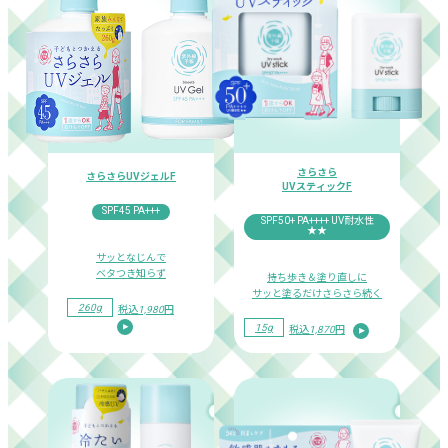
さらさら
さらさらUVジェルF
UVスティックF
SPF45 PA+++
SPF50+ PA++++
UV耐水性
★★
サッとなじんで
ベタつき知らず
持ち歩き＆塗り直しに
サッと塗るだけさらさら続く
260g
税込
1,980
円
15g
税込
1,870
円