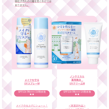
微粒子汚れの付着を防ぐわけでは
ありません。
ノンケミカル
薬用美白
メイクを守る
※1
UVクリームM
UVスプレーM
SPF50+ PA++++
UV耐水性
SPF50+ PA++++
UV耐水性
★★
★★
＜医薬部外品＞
メイクの仕上げにシューッ！