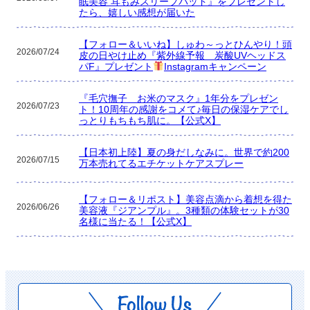
眠美容 耳もみスリープパッド』をプレゼントし
たら、嬉しい感想が届いた
【フォロー＆いいね】しゅわ～っとひんやり！頭
2026/07/24
皮の日やけ止め『紫外線予報 炭酸UVヘッドス
パF』プレゼント
Instagramキャンペーン
『毛穴撫子 お米のマスク』1年分をプレゼン
2026/07/23
ト！10周年の感謝をコメて♪毎日の保湿ケアでし
っとりもちもち肌に。【公式X】
【日本初上陸】夏の身だしなみに。世界で約200
2026/07/15
万本売れてるエチケットケアスプレー
【フォロー＆リポスト】美容点滴から着想を得た
2026/06/26
美容液『ジアンプル』。3種類の体験セットが30
名様に当たる！【公式X】