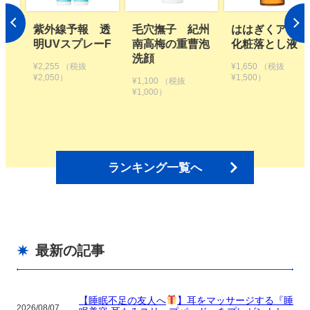
 透
毛穴撫子 紀州
ははぎくアロマ
植物生まれのオ
ーF
南高梅の重曹泡
化粧落とし液
レンジ地肌シャ
洗顔
ンプーS つめか
¥1,650
（税抜
え用【2個セッ
¥1,500）
¥1,100
（税抜
ト】
¥1,000）
¥3,300
（税抜
¥3,000）
ランキング一覧へ
最新の記事
【睡眠不足の友人へ
】耳をマッサージする『睡
2026/08/07