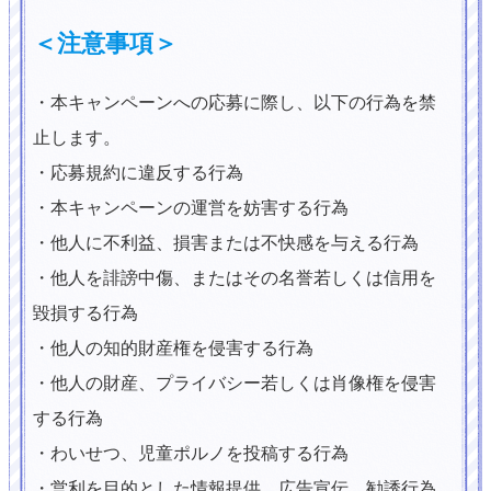
＜注意事項＞
・本キャンペーンへの応募に際し、以下の行為を禁
止します。
・応募規約に違反する行為
・本キャンペーンの運営を妨害する行為
・他人に不利益、損害または不快感を与える行為
・他人を誹謗中傷、またはその名誉若しくは信用を
毀損する行為
・他人の知的財産権を侵害する行為
・他人の財産、プライバシー若しくは肖像権を侵害
する行為
・わいせつ、児童ポルノを投稿する行為
・営利を目的とした情報提供、広告宣伝、勧誘行為