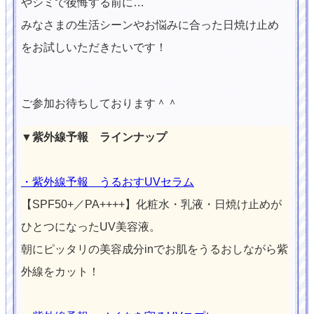
やシミで後悔する前に…
みなさまの生活シーンやお悩みに合った日焼け止め
をお試しいただきたいです！
ご参加お待ちしております＾＾
▼
紫外線予報 ラインナップ
・紫外線予報 うるおすUVセラム
【SPF50+／PA++++】化粧水・乳液・日焼け止めが
ひとつになったUV美容液。
朝にピッタリの美容成分inでお肌をうるおしながら紫
外線をカット！