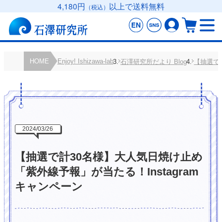
4,180円
以上で送料無料
（税込）
HOME
Enjoy! Ishizawa-lab
石澤研究所だより Blog
【抽選で
2024/03/26
【抽選で計30名様】大人気日焼け止め
「紫外線予報」が当たる！Instagram
キャンペーン