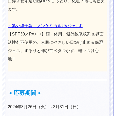
白浮きせず透明感UP＆しっとり。化粧下地にも使え
ます。
・紫外線予報 ノンケミカルUVジェルF
【SPF30／PA+++】顔・体用、紫外線吸収剤＆界面
活性剤不使用の、素肌にやさしい日焼け止め＆保湿
ジェル。するりと伸びてベタつかず、軽いつけ心
地！
＜応募期間＞
2024年3月26日（火）～3月31日（日）