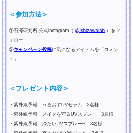
＜参加方法＞
①石澤研究所 公式Instagram（
@ishizawalab
）をフ
ォロー
②
キャンペーン投稿
に気になるアイテムを「コメン
ト」
＜プレゼント内容＞
・紫外線予報 うるおすUVセラム 3名様
・紫外線予報 メイクを守るUVスプレー 3名様
・紫外線予報 冷たいUVスプレーP 3名様