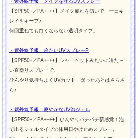
・紫外線予報 メイクを守るUVスプレー
【SPF50+／PA++++】メイク崩れを防いで、一日キ
レイをキープ♪
何回重ねても白くならない透明タイプ。
・紫外線予報 冷たいUVスプレーP
【SPF50+／PA++++】シャーベットみたいに冷た～
い直塗りスプレーで、
ひんやり気持ちよくUVカット。塗ったあとはさらさ
ら♪
・紫外線予報 爽やかなUV泡ジェル
【SPF50+／PA++++】ひんやりパチパチ新感覚！泡
で出るジェルタイプの体用日やけ止めスプレー。