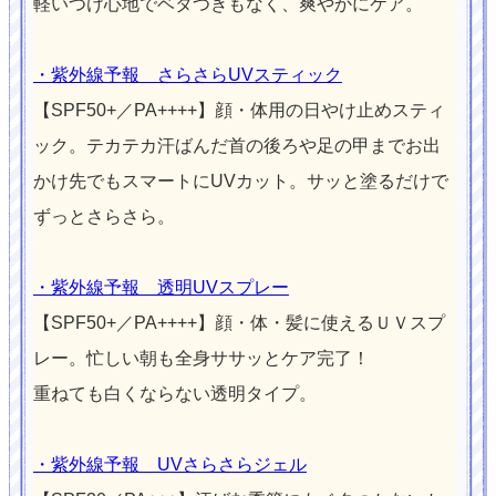
軽いつけ心地でベタつきもなく、爽やかにケア。
・紫外線予報 さらさらUVスティック
【SPF50+／PA++++】顔・体用の日やけ止めスティ
ック。テカテカ汗ばんだ首の後ろや足の甲までお出
かけ先でもスマートにUVカット。サッと塗るだけで
ずっとさらさら。
・紫外線予報 透明UVスプレー
【SPF50+／PA++++】顔・体・髪に使えるＵＶスプ
レー。忙しい朝も全身ササッとケア完了！
重ねても白くならない透明タイプ。
・紫外線予報 UVさらさらジェル