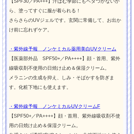
【SPF30／PA+++】汗ばむ季節にもベタつかないか
ら、塗ってすぐに服が着られる！
さらさらのUVジェルです。玄関に常備して、お出か
け前に忘れずケア。
・紫外線予報 ノンケミカル薬用美白UVクリーム
【医薬部外品 SPF50+／PA++++】顔・首用、紫外
線吸収剤不使用の日焼け止め＆保湿クリーム。
メラニンの生成を抑え、しみ・そばかすを防ぎま
す。化粧下地にも使えます。
・紫外線予報 ノンケミカルUVクリームF
【SPF50+／PA++++】顔・首用、紫外線吸収剤不使
用の日焼け止め＆保湿クリーム。