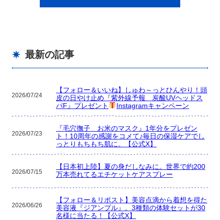
最新の記事
【フォロー＆いいね】しゅわ～っとひんやり！頭
2026/07/24
皮の日やけ止め『紫外線予報 炭酸UVヘッドス
パF』プレゼント
Instagramキャンペーン
『毛穴撫子 お米のマスク』1年分をプレゼン
2026/07/23
ト！10周年の感謝をコメて♪毎日の保湿ケアでし
っとりもちもち肌に。【公式X】
【日本初上陸】夏の身だしなみに。世界で約200
2026/07/15
万本売れてるエチケットケアスプレー
【フォロー＆リポスト】美容点滴から着想を得た
2026/06/26
美容液『ジアンプル』。3種類の体験セットが30
名様に当たる！【公式X】