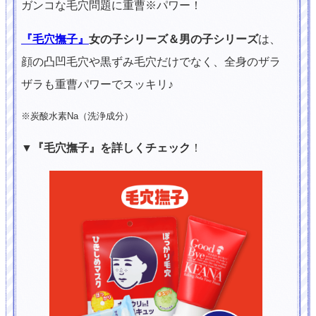
ガンコな毛穴問題に重曹※パワー！
『毛穴撫子』
女の子シリーズ＆男の子シリーズ
は、
顔の凸凹毛穴や黒ずみ毛穴だけでなく、全身のザラ
ザラも重曹パワーでスッキリ♪
※炭酸水素Na（洗浄成分）
▼『毛穴撫子』を詳しくチェック
！