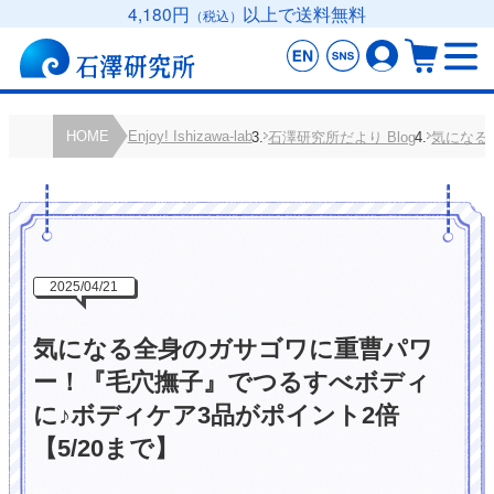
4,180円
以上で送料無料
（税込）
HOME
Enjoy! Ishizawa-lab
石澤研究所だより Blog
気になる
2025/04/21
気になる全身のガサゴワに重曹パワ
ー！『毛穴撫子』でつるすべボディ
に♪ボディケア3品がポイント2倍
【5/20まで】