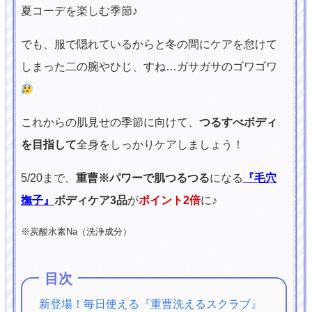
夏コーデを楽しむ季節♪
でも、服で隠れているからと冬の間にケアを怠けて
しまった二の腕やひじ、すね…ガサガサのゴワゴワ
これからの肌見せの季節に向けて、
つるすべボディ
を目指して
全身をしっかりケアしましょう！
5/20まで、
重曹※パワーで肌つるつる
になる
『毛穴
撫子』
ボディケア3品
が
ポイント2倍
に♪
※炭酸水素Na（洗浄成分）
目次
新登場！毎日使える『重曹洗えるスクラブ』