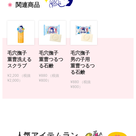
関連商品
毛穴撫子
毛穴撫子
毛穴撫子
重曹洗える
重曹つるつ
男の子用
スクラブ
る石鹸
重曹つるつ
る石鹸
¥2,200
（税抜
¥880
（税抜
¥2,000）
¥800）
¥880
（税抜
¥800）
人気アイテムラン