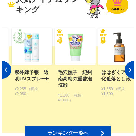
キング
 透
毛穴撫子 紀州
ははぎくアロマ
植物生まれのオ
ーF
南高梅の重曹泡
化粧落とし液
レンジ地肌シャ
洗顔
ンプーS つめか
¥1,650
（税抜
え用【2個セッ
¥1,500）
¥1,100
（税抜
ト】
¥1,000）
¥3,300
（税抜
¥3,000）
ランキング一覧へ