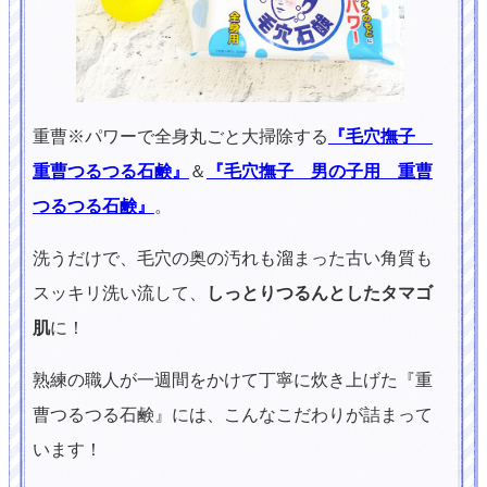
重曹※パワーで全身丸ごと大掃除する
『毛穴撫子
重曹つるつる石鹸』
＆
『毛穴撫子 男の子用 重曹
つるつる石鹸』
。
洗うだけで、毛穴の奥の汚れも溜まった古い角質も
スッキリ洗い流して、
しっとりつるんとしたタマゴ
肌
に！
熟練の職人が一週間をかけて丁寧に炊き上げた『重
曹つるつる石鹸』には、こんなこだわりが詰まって
います！