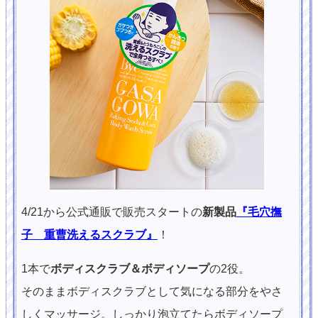
4/21から公式通販で販売スタートの
新製品
『毛穴撫
子 重曹洗えるスクラブ』
！
1本で
ボディスクラブ＆ボディソープ
の2役。
そのままボディスクラブとして気になる部分をやさ
しくマッサージ。しっかり泡立てたらボディソープ