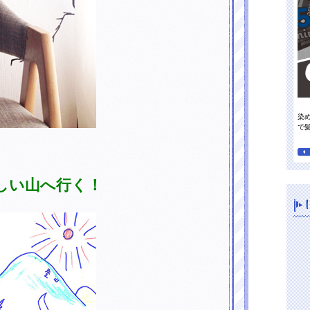
染
って行きたい日焼け止め
オレンジパワーで夏の地肌すっきり、毛先までさらさらに！
で
しい山へ行く！