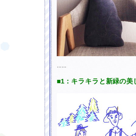
素肌にもサンゴにもやさしい！海に持
……
■1：キラキラと新緑の美