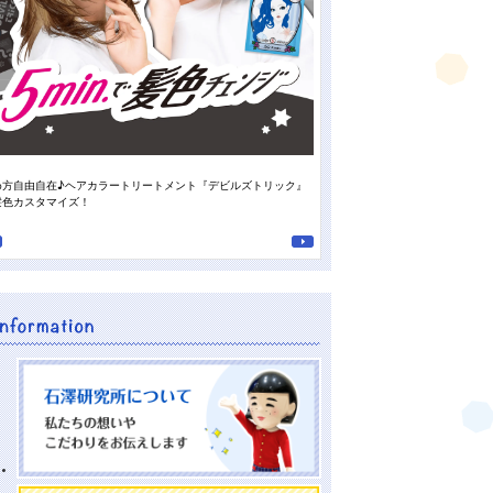
め方自由自在♪ヘアカラートリートメント『デビルズトリック』
スタッフの“推しの香り”がついに登
髪色カスタマイズ！
南高梅の重曹泡洗顔』♪