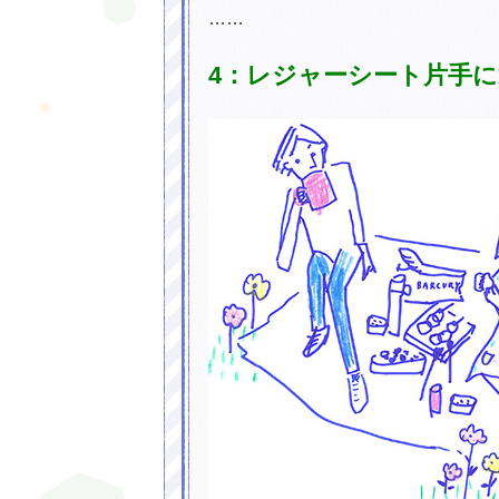
……
4：レジャーシート片手