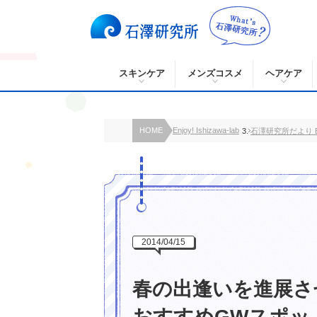
スキンケア
メンズコスメ
ヘアケア
HOME
Enjoy! Ishizawa-lab
石澤研究所だより B
2014/04/15
春の出逢いを進展さ
おすすめGWスポッ