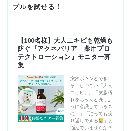
プルを試せる！
【100名様】大人ニキビも乾燥も
防ぐ『アクネバリア 薬用プロ
テクトローション』モニター募
集
突然ポツンとでき
る、しつこい「大人
ニキビ」。「皮脂汚
れをちゃんと洗うよ
うに意識しているの
に…」「治っても繰
り返しできる
」と
悩んでいませんか？