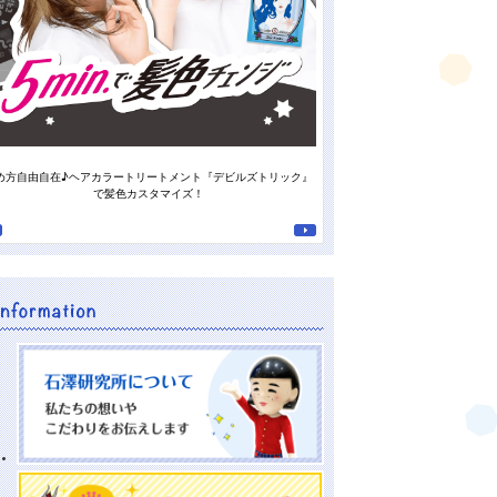
め方自由自在♪ヘアカラートリートメント『デビルズトリック』
スタッフの“推しの香り”がついに
で髪色カスタマイズ！
南高梅の重曹