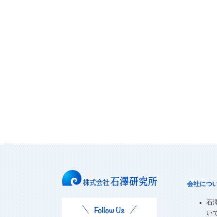
会社につ
石
い