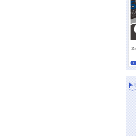
染
持って行きたい日焼け止め
オレンジパワーで夏の地肌すっきり、毛先までさらさらに！