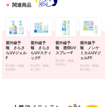
関連商品
紫外線予
紫外線予
紫外線予
紫外線予
報 さらさ
報 さらさ
報 透明UV
報 ノンケ
らUVジェル
らUVスティ
スプレーF
ミカルUVジ
F
ックF
ェルFF
¥2,255
（税抜
¥2,050）
¥1,980
（税抜
¥1,870
（税抜
¥2,530
（税抜
¥1,800）
¥1,700）
¥2,300）