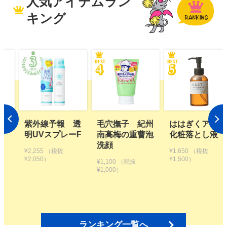
人気アイテムラン
キング
 透
毛穴撫子 紀州
ははぎくアロマ
植物生まれのオ
ーF
南高梅の重曹泡
化粧落とし液
レンジ地肌シャ
洗顔
ンプーS つめか
¥1,650
（税抜
え用【2個セッ
¥1,500）
¥1,100
（税抜
ト】
¥1,000）
¥3,300
（税抜
¥3,000）
ランキング一覧へ