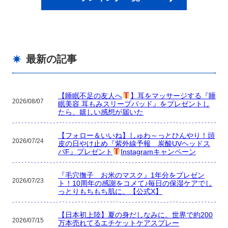
最新の記事
【睡眠不足の友人へ
】耳をマッサージする『睡
2026/08/07
眠美容 耳もみスリープパッド』をプレゼントし
たら、嬉しい感想が届いた
【フォロー＆いいね】しゅわ～っとひんやり！頭
2026/07/24
皮の日やけ止め『紫外線予報 炭酸UVヘッドス
パF』プレゼント
Instagramキャンペーン
『毛穴撫子 お米のマスク』1年分をプレゼン
2026/07/23
ト！10周年の感謝をコメて♪毎日の保湿ケアでし
っとりもちもち肌に。【公式X】
【日本初上陸】夏の身だしなみに。世界で約200
2026/07/15
万本売れてるエチケットケアスプレー