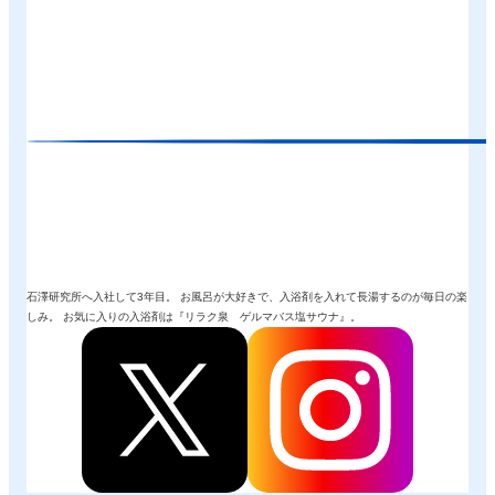
石澤研究所へ入社して3年目。 お風呂が大好きで、入浴剤を入れて長湯するのが毎日の楽
しみ。 お気に入りの入浴剤は『リラク泉 ゲルマバス塩サウナ』。