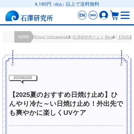
4,180円
以上で送料無料
（税込）
HOME
Enjoy! Ishizawa-lab
石澤研究所だより Blog
【202
2025/02/20
【2025夏のおすすめ日焼け止め】ひ
んやり冷た～い日焼け止め！外出先で
も爽やかに楽しくUVケア