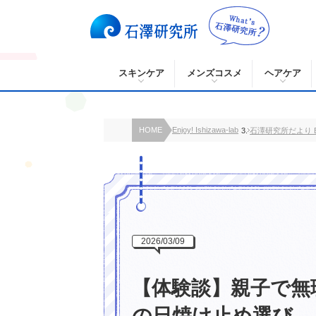
スキンケア
メンズコスメ
ヘアケア
HOME
Enjoy! Ishizawa-lab
石澤研究所だより B
2026/03/09
【体験談】親子で無
の日焼け止め選び