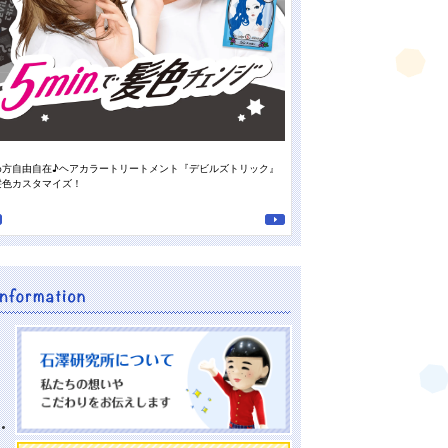
め方自由自在♪ヘアカラートリートメント『デビルズトリック』
スタッフの“推しの香り”がついに登
髪色カスタマイズ！
南高梅の重曹泡洗顔』♪