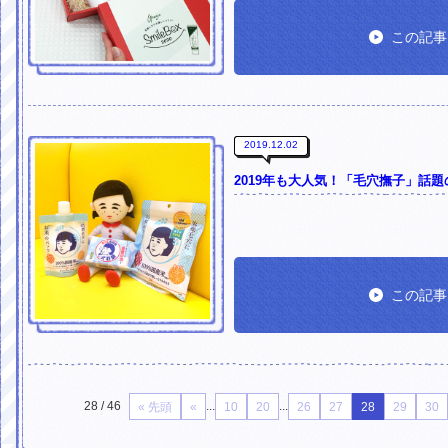
この記事
2019.12.02
2019年も大人気！「毛穴撫子」話題の
この記事
28 / 46
...
...
« 先頭
«
10
20
26
27
28
29
30