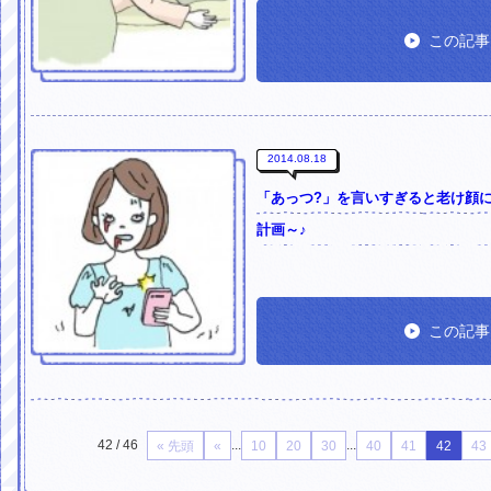
この記事
2014.08.18
「あっつ?」を言いすぎると老け顔
計画～♪
この記事
42 / 46
...
...
« 先頭
«
10
20
30
40
41
42
43