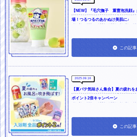
【NEW】『毛穴撫子 重曹泡洗顔
場！つるつるのあかぬけ美肌に♪
この記事
2025.09.16
【夏バテ気味さん集合】夏の疲れを
ポイント2倍キャンペーン
この記事