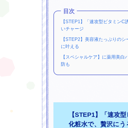
目次
【STEP1】「速攻型ビタミン
いチャージ
【STEP2】美容液たっぷりの
に叶える
【スペシャルケア】に薬用美白
防も
【STEP1】「速攻
化粧水で、贅沢にう