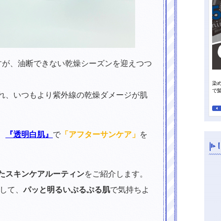
すが、油断できない乾燥シーズンを迎えつつ
染
って行きたい日焼け止め
オレンジパワーで夏の地肌すっきり、毛先までさらさらに！
で
れ、いつもより紫外線の乾燥ダメージが肌
、
『透明白肌』
で
「アフターサンケア」
を
たスキンケアルーティン
をご紹介します。
たして、
パッと明るいぷるぷる肌
で気持ちよ