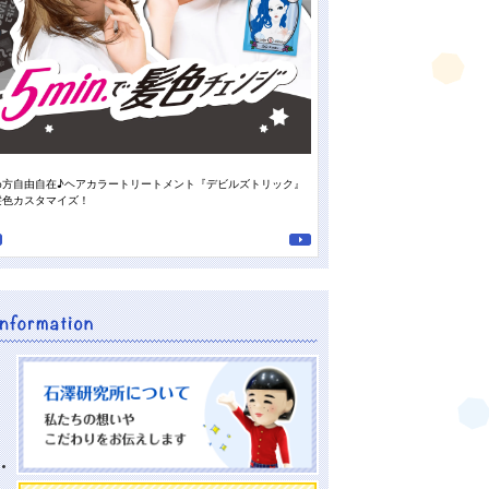
め方自由自在♪ヘアカラートリートメント『デビルズトリック』
スタッフの“推しの香り”がついに登
髪色カスタマイズ！
南高梅の重曹泡洗顔』♪