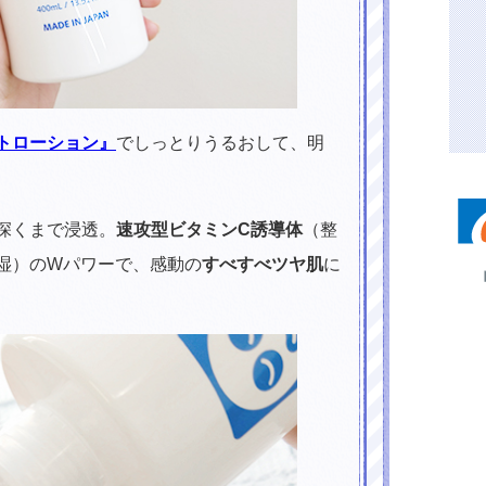
トローション』
でしっとりうるおして、明
深くまで浸透。
速攻型ビタミンC誘導体
（整
湿）のWパワーで、感動の
すべすべツヤ肌
に