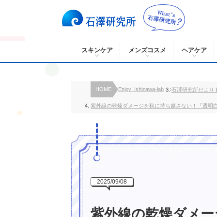
スキンケア
メンズコスメ
ヘアケア
HOME
Enjoy! Ishizawa-lab
石澤研究所だより B
紫外線の乾燥ダメージを秋に持ち越さない！『透明
2025/09/08
紫外線の乾燥ダメー