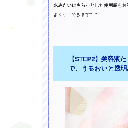
水みたいにさらっとした使用感
もお
よくケアできます^_^
【STEP2】美容液
で、うるおいと透明