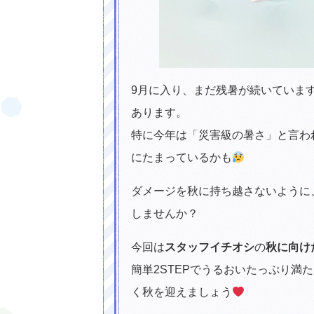
9月に入り、まだ残暑が続いていま
あります。
素肌にもサンゴにもやさしい！海に持
特に今年は「災害級の暑さ」と言わ
にたまっているかも
ダメージを秋に持ち越さないように
しませんか？
今回は
スタッフイチオシ
の
秋に向け
簡単2STEPでうるおいたっぷり満
く秋を迎えましょう