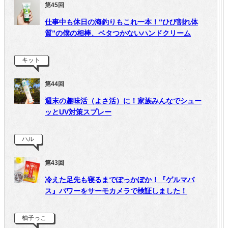
第45回
仕事中も休日の海釣りもこれ一本！“ひび割れ体
質”の僕の相棒、ベタつかないハンドクリーム
キット
第44回
週末の趣味活（よさ活）に！家族みんなでシュー
ッとUV対策スプレー
ハル
第43回
冷えた足先も寝るまでぽっかぽか！『ゲルマバ
ス』パワーをサーモカメラで検証しました！
柚子っこ