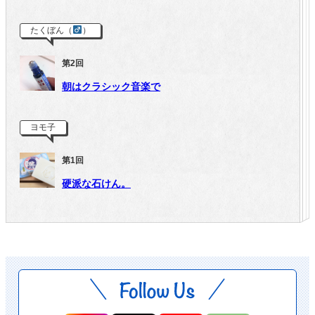
たくぼん（
）
第2回
朝はクラシック音楽で
ヨモ子
第1回
硬派な石けん。