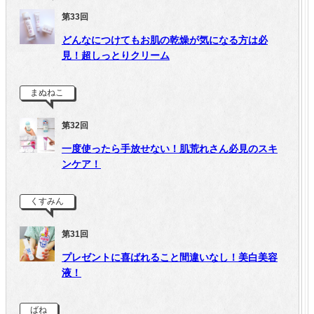
第33回
どんなにつけてもお肌の乾燥が気になる方は必
見！超しっとりクリーム
まぬねこ
第32回
一度使ったら手放せない！肌荒れさん必見のスキ
ンケア！
くすみん
第31回
プレゼントに喜ばれること間違いなし！美白美容
液！
ばね