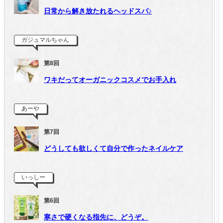
日常から解き放たれるヘッドスパ♪
ガジュマルちゃん
第8回
ワキだってオーガニックコスメでお手入れ
あーや
第7回
どうしても欲しくて自分で作ったネイルケア
いっしー
第6回
寒さで硬くなる指先に、どうぞ。