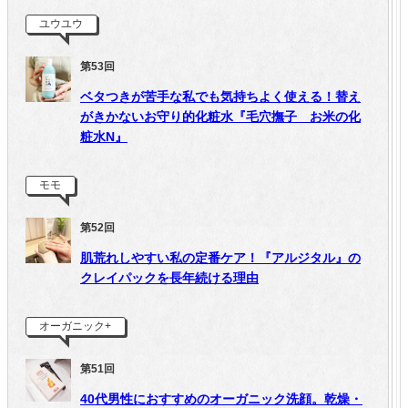
ユウユウ
第53回
ベタつきが苦手な私でも気持ちよく使える！替え
がきかないお守り的化粧水『毛穴撫子 お米の化
粧水N』
モモ
第52回
肌荒れしやすい私の定番ケア！『アルジタル』の
クレイパックを長年続ける理由
オーガニック+
第51回
40代男性におすすめのオーガニック洗顔。乾燥・