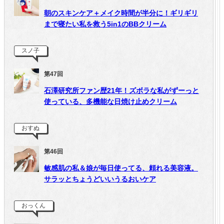
朝のスキンケア＋メイク時間が半分に！ギリギリ
まで寝たい私を救う5in1のBBクリーム
スノ子
第47回
石澤研究所ファン歴21年！ズボラな私がずーっと
使っている、多機能な日焼け止めクリーム
おすぬ
第46回
敏感肌の私＆娘が毎日使ってる、頼れる美容液。
サラッとちょうどいいうるおいケア
おっくん