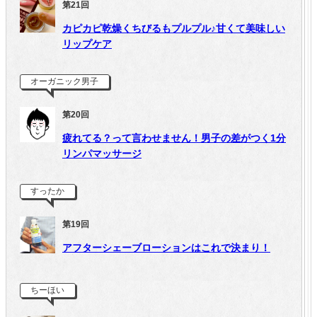
第21回
カピカピ乾燥くちびるもプルプル♪甘くて美味しい
リップケア
オーガニック男子
第20回
疲れてる？って言わせません！男子の差がつく1分
リンパマッサージ
すったか
第19回
アフターシェーブローションはこれで決まり！
ちーほい