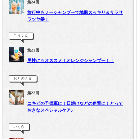
第24回
旅行中もノーシャンプーで地肌スッキリ＆サラサ
ラツヤ髪！
こうくん
第23回
男性にもオススメ！オレンジシャンプー！！
おとのさま
第22回
ニキビの予備軍に！日焼けなどの角質に！とって
おきなスペシャルケア♪
いくら