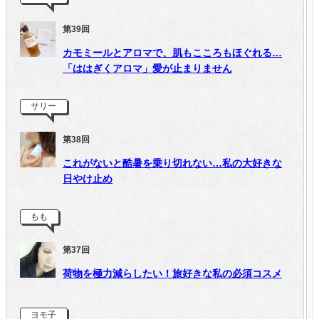
第39回
カモミールとアロマで、肌もこころもほぐれる…
「ははぎくアロマ」愛が止まりません
サリー
第38回
これがないと酷暑を乗り切れない…私の大好きな
日やけ止め
もも
第37回
荷物を極力減らしたい！旅好きな私の必須コスメ
ヨモ子