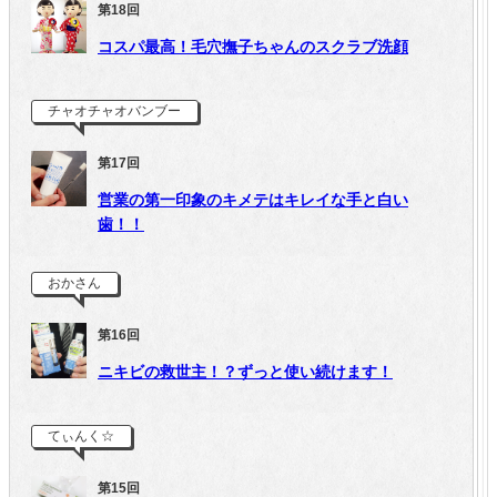
第18回
コスパ最高！毛穴撫子ちゃんのスクラブ洗顔
チャオチャオバンブー
第17回
営業の第一印象のキメテはキレイな手と白い
歯！！
おかさん
第16回
ニキビの救世主！？ずっと使い続けます！
てぃんく☆
第15回