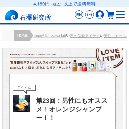
4,180円
以上で送料無料
（税込）
HOME
Enjoy! Ishizawa-lab
私の偏愛アイテム
男性にもオス
こうくん
第23回：男性にもオスス
メ！オレンジシャンプ
ー！！