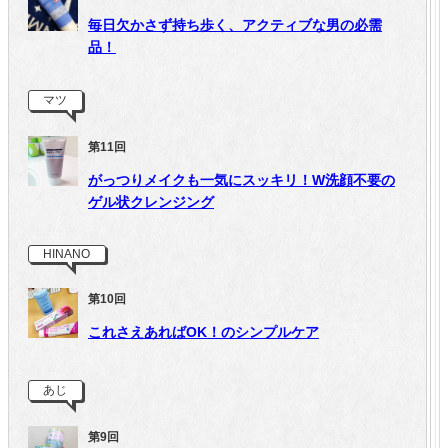
毎日欠かさず持ち歩く、アクティブな男の必需
品！
マツ
第11回
がっつりメイクも一気にスッキリ！W洗顔不要の
ゲル状クレンジング
HINANO
第10回
これさえあればOK！のシンプルケア
あじ
第9回