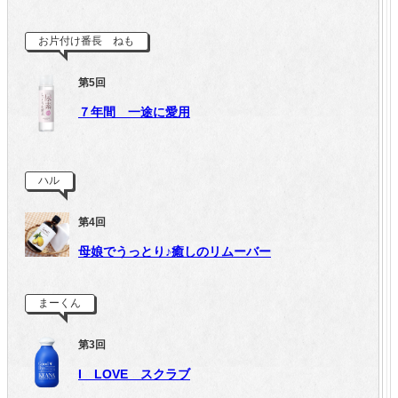
お片付け番長 ねも
第5回
７年間 一途に愛用
ハル
第4回
母娘でうっとり♪癒しのリムーバー
まーくん
第3回
I LOVE スクラブ