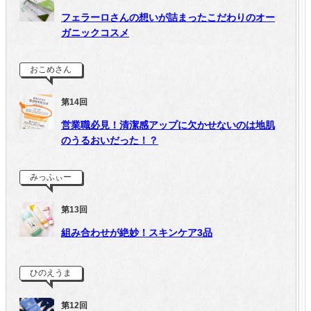
フェラーロさんの想いが詰まったこだわりのオー
ガニックコスメ
おこめさん
第14回
営業職必見！清潔感アップに欠かせないのは地肌
のうるおいだった！？
みっふぃー
第13回
組み合わせが絶妙！スキンケア3品
ひのえうま
第12回