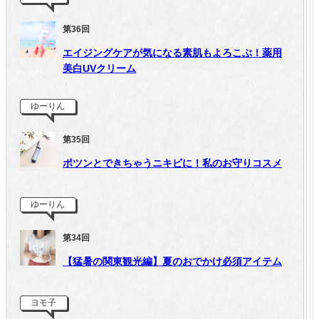
第36回
エイジングケアが気になる素肌もよろこぶ！薬用
美白UVクリーム
ゆーりん
第35回
ポツンとできちゃうニキビに！私のお守りコスメ
ゆーりん
第34回
【猛暑の関東観光編】夏のおでかけ必須アイテム
ヨモ子