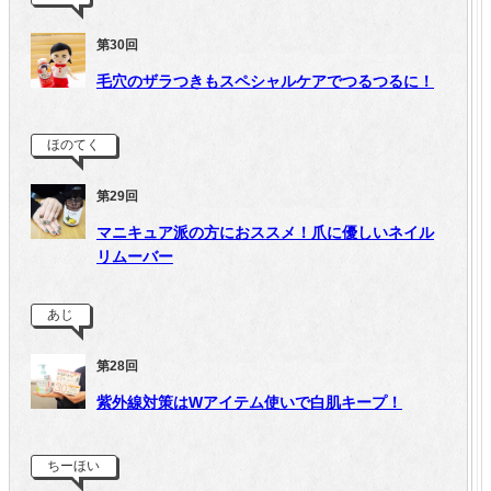
第30回
毛穴のザラつきもスペシャルケアでつるつるに！
ほのてく
第29回
マニキュア派の方におススメ！爪に優しいネイル
リムーバー
あじ
第28回
紫外線対策はWアイテム使いで白肌キープ！
ちーほい