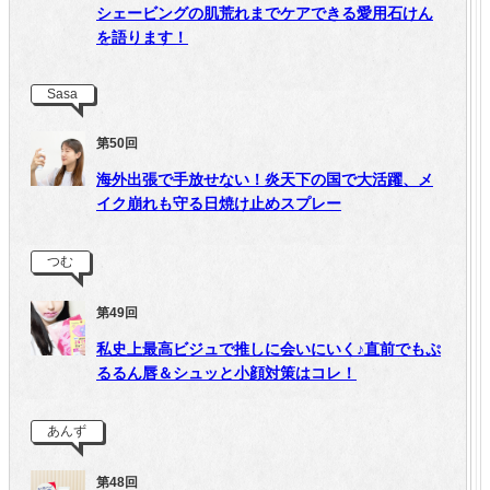
シェービングの肌荒れまでケアできる愛用石けん
を語ります！
Sasa
第50回
海外出張で手放せない！炎天下の国で大活躍、メ
イク崩れも守る日焼け止めスプレー
つむ
第49回
私史上最高ビジュで推しに会いにいく♪直前でもぷ
るるん唇＆シュッと小顔対策はコレ！
あんず
第48回