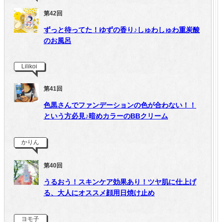
第42回
ずっと待ってた！ゆずの香り♪しゅわしゅわ重炭酸
のお風呂
Lilikoi
第41回
色黒さんでファンデーションの色が合わない！！
という方必見♪暗めカラーのBBクリーム
かりん
第40回
うるおう！スキンケア効果あり！ツヤ肌に仕上げ
る、大人にオススメ顔用日焼け止め
ヨモ子