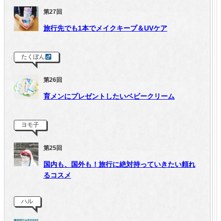
第27回
旅行先でも1本でメイクキープ＆UVケア
たくぼん
第26回
育メンにプレゼントしたいベビークリーム
ヨモ子
第25回
国内も、国外も！旅行に絶対持っていきたい頼れ
るコスメ
ハル