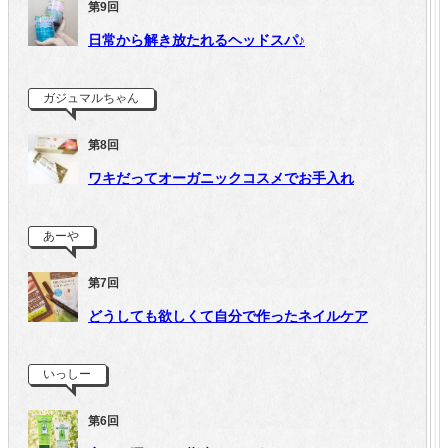
第9回
日常から解き放たれるヘッドスパ♪
ガジュマルちゃん
第8回
ワキだってオーガニックコスメでお手入れ
あーや
第7回
どうしても欲しくて自分で作ったネイルケア
いっしー
第6回