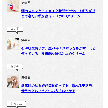
第48回
朝のスキンケア＋メイク時間が半分に！ギリギリ
まで寝たい私を救う5in1のBBクリーム
スノ子
第47回
石澤研究所ファン歴21年！ズボラな私がずーっと
使っている、多機能な日焼け止めクリーム
おすぬ
第46回
敏感肌の私＆娘が毎日使ってる、頼れる美容液。
サラッとちょうどいいうるおいケア
おっくん