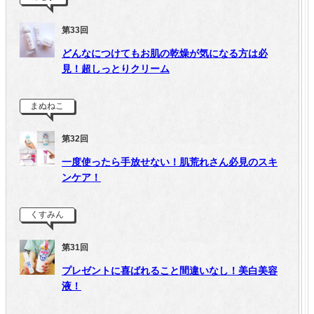
第33回
どんなにつけてもお肌の乾燥が気になる方は必
見！超しっとりクリーム
まぬねこ
第32回
一度使ったら手放せない！肌荒れさん必見のスキ
ンケア！
くすみん
第31回
プレゼントに喜ばれること間違いなし！美白美容
液！