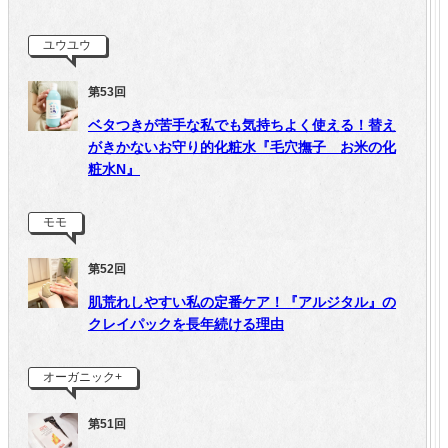
ユウユウ
第53回
ベタつきが苦手な私でも気持ちよく使える！替え
がきかないお守り的化粧水『毛穴撫子 お米の化
粧水N』
モモ
第52回
肌荒れしやすい私の定番ケア！『アルジタル』の
クレイパックを長年続ける理由
オーガニック+
第51回