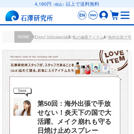
4,180円
以上で送料無料
（税込）
HOME
Enjoy! Ishizawa-lab
私の偏愛アイテム
海外出張で手
Sasa
第50回：海外出張で手放
せない！炎天下の国で大
活躍、メイク崩れも守る
日焼け止めスプレー