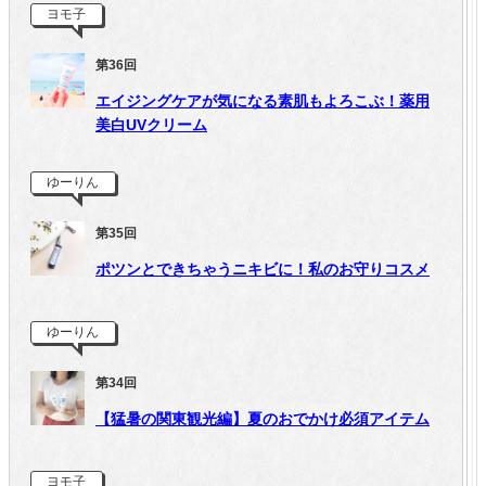
ヨモ子
第36回
エイジングケアが気になる素肌もよろこぶ！薬用
美白UVクリーム
ゆーりん
第35回
ポツンとできちゃうニキビに！私のお守りコスメ
ゆーりん
第34回
【猛暑の関東観光編】夏のおでかけ必須アイテム
ヨモ子