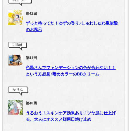
第42回
ずっと待ってた！ゆずの香り♪しゅわしゅわ重炭酸
のお風呂
Lilikoi
第41回
色黒さんでファンデーションの色が合わない！！
という方必見♪暗めカラーのBBクリーム
かりん
第40回
うるおう！スキンケア効果あり！ツヤ肌に仕上げ
る、大人にオススメ顔用日焼け止め