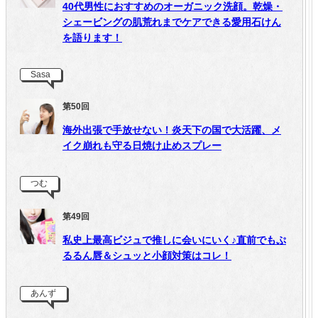
40代男性におすすめのオーガニック洗顔。乾燥・
シェービングの肌荒れまでケアできる愛用石けん
を語ります！
Sasa
第50回
海外出張で手放せない！炎天下の国で大活躍、メ
イク崩れも守る日焼け止めスプレー
つむ
第49回
私史上最高ビジュで推しに会いにいく♪直前でもぷ
るるん唇＆シュッと小顔対策はコレ！
あんず