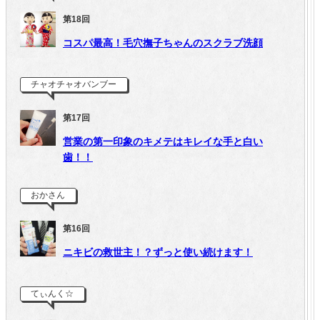
第18回
コスパ最高！毛穴撫子ちゃんのスクラブ洗顔
チャオチャオバンブー
第17回
営業の第一印象のキメテはキレイな手と白い
歯！！
おかさん
第16回
ニキビの救世主！？ずっと使い続けます！
てぃんく☆