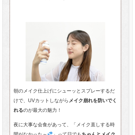
朝のメイク仕上げにシューッとスプレーするだ
けで、UVカットしながら
メイク崩れを防いでく
れる
のが最大の魅力！
夜に大事な会食があって、「メイク直しする時
間がなかった～
」って日でも
ちゃんとメイク