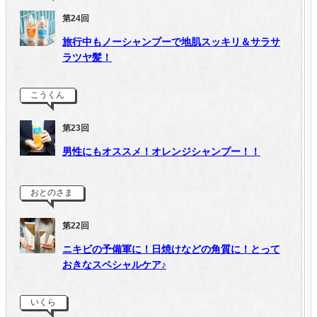
第24回
旅行中もノーシャンプーで地肌スッキリ＆サラサ
ラツヤ髪！
こうくん
第23回
男性にもオススメ！オレンジシャンプー！！
おとのさま
第22回
ニキビの予備軍に！日焼けなどの角質に！とって
おきなスペシャルケア♪
いくら