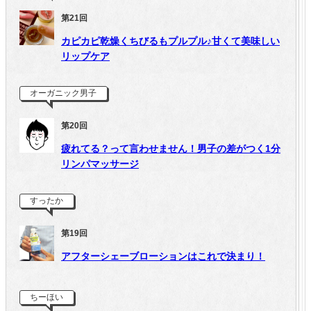
第21回
カピカピ乾燥くちびるもプルプル♪甘くて美味しい
リップケア
オーガニック男子
第20回
疲れてる？って言わせません！男子の差がつく1分
リンパマッサージ
すったか
第19回
アフターシェーブローションはこれで決まり！
ちーほい