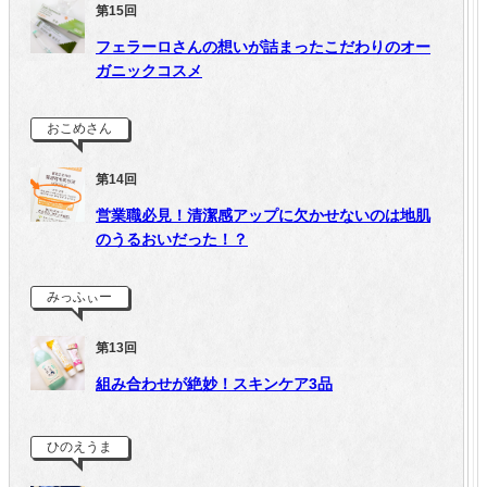
第15回
フェラーロさんの想いが詰まったこだわりのオー
ガニックコスメ
おこめさん
第14回
営業職必見！清潔感アップに欠かせないのは地肌
のうるおいだった！？
みっふぃー
第13回
組み合わせが絶妙！スキンケア3品
ひのえうま