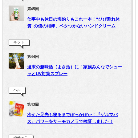
第45回
仕事中も休日の海釣りもこれ一本！“ひび割れ体
質”の僕の相棒、ベタつかないハンドクリーム
キット
第44回
週末の趣味活（よさ活）に！家族みんなでシュー
ッとUV対策スプレー
ハル
第43回
冷えた足先も寝るまでぽっかぽか！『ゲルマバ
ス』パワーをサーモカメラで検証しました！
柚子っこ