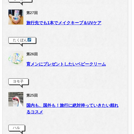
第27回
旅行先でも1本でメイクキープ＆UVケア
たくぼん
第26回
育メンにプレゼントしたいベビークリーム
ヨモ子
第25回
国内も、国外も！旅行に絶対持っていきたい頼れ
るコスメ
ハル