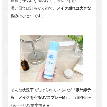
日焼けが気になるのはもちろんですが、
暑い国では汗もかくので、
メイク崩れは大きな
悩み
のひとつです。
そんな状況下で助けられているのが『
紫外線予
報 メイクを守るUVスプレーM
』。（SPF50+
PA++++ UV耐水性★★）