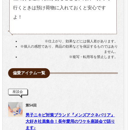
行くときは預け荷物に入れておくと安心です
よ！
※仕上がり、効果などには個人差があります。
※個人の感想であり、商品の効果などを保証するものではあり
ません。
※複写・転用等を禁止します。
偏愛アイテム一覧
座談会
第54回
男子ニキビ対策ブランド『メンズアクネバリア』
大好き社員集合！長年愛用のワケを座談会で語り
ます♪