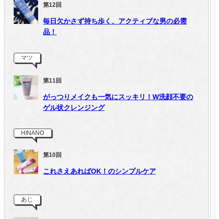
第12回
毎日欠かさず持ち歩く、アクティブな男の必需
品！
マツ
第11回
がっつりメイクも一気にスッキリ！W洗顔不要の
ゲル状クレンジング
HINANO
第10回
これさえあればOK！のシンプルケア
あじ