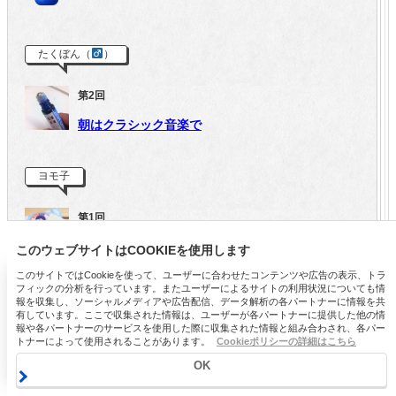
たくぼん（
）
第2回
朝はクラシック音楽で
ヨモ子
第1回
硬派な石けん。
このウェブサイトはCOOKIEを使用します
✕
このサイトではCookieを使って、ユーザーに合わせたコンテンツや広告の表示、トラ
フィックの分析を行っています。またユーザーによるサイトの利用状況についても情
美白パックでメイク映えUPの透明肌に！
報を収集し、ソーシャルメディアや広告配信、データ解析の各パートナーに情報を共
有しています。ここで収集された情報は、ユーザーが各パートナーに提供した他の情
報や各パートナーのサービスを使用した際に収集された情報と組み合わされ、各パー
シミ・そばかすを予防して、チート級白肌をGETする洗い流すパック。お試しサイズ
トナーによって使用されることがあります。
Cookieポリシーの詳細はこちら
を数量限定で販売中♪
OK