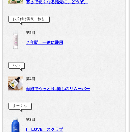
寒さで硬くなる指先に、どうぞ。
お片付け番長 ねも
第5回
７年間 一途に愛用
ハル
第4回
母娘でうっとり♪癒しのリムーバー
まーくん
第3回
I LOVE スクラブ