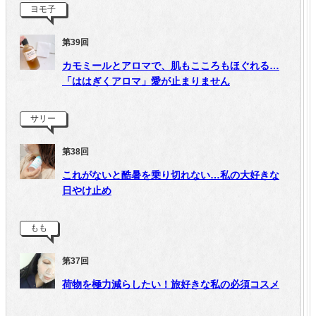
ヨモ子
第39回
カモミールとアロマで、肌もこころもほぐれる…
「ははぎくアロマ」愛が止まりません
サリー
第38回
これがないと酷暑を乗り切れない…私の大好きな
日やけ止め
もも
第37回
荷物を極力減らしたい！旅好きな私の必須コスメ