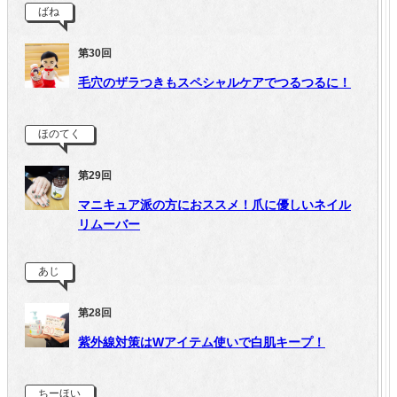
ばね
第30回
毛穴のザラつきもスペシャルケアでつるつるに！
ほのてく
第29回
マニキュア派の方におススメ！爪に優しいネイル
リムーバー
あじ
第28回
紫外線対策はWアイテム使いで白肌キープ！
ちーほい