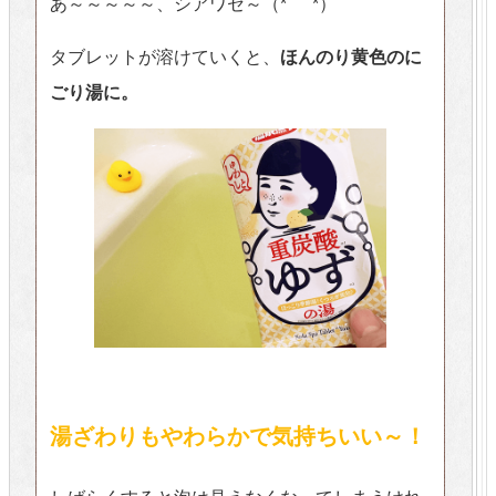
あ～～～～～、シアワセ～（*´ ˘ `*）
タブレットが溶けていくと、
ほんのり黄色のに
ごり湯に。
湯ざわりもやわらかで気持ちいい～！