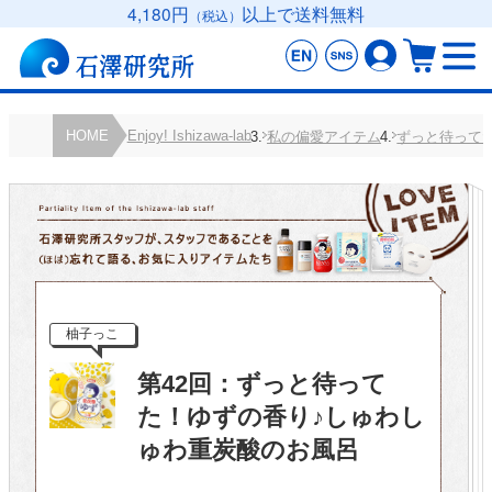
4,180円
以上で送料無料
（税込）
HOME
Enjoy! Ishizawa-lab
私の偏愛アイテム
ずっと待って
柚子っこ
第42回：ずっと待って
た！ゆずの香り♪しゅわし
ゅわ重炭酸のお風呂