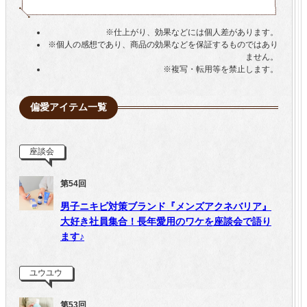
※仕上がり、効果などには個人差があります。
※個人の感想であり、商品の効果などを保証するものではあり
ません。
※複写・転用等を禁止します。
偏愛アイテム一覧
座談会
第54回
男子ニキビ対策ブランド『メンズアクネバリア』
大好き社員集合！長年愛用のワケを座談会で語り
ます♪
ユウユウ
第53回