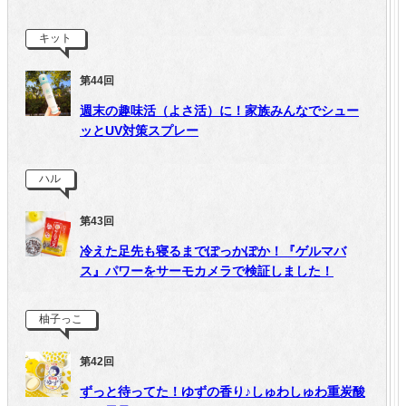
キット
第44回
週末の趣味活（よさ活）に！家族みんなでシュー
ッとUV対策スプレー
ハル
第43回
冷えた足先も寝るまでぽっかぽか！『ゲルマバ
ス』パワーをサーモカメラで検証しました！
柚子っこ
第42回
ずっと待ってた！ゆずの香り♪しゅわしゅわ重炭酸