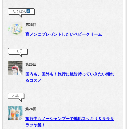
たくぼん
第26回
育メンにプレゼントしたいベビークリーム
ヨモ子
第25回
国内も、国外も！旅行に絶対持っていきたい頼れ
るコスメ
ハル
第24回
旅行中もノーシャンプーで地肌スッキリ＆サラサ
ラツヤ髪！