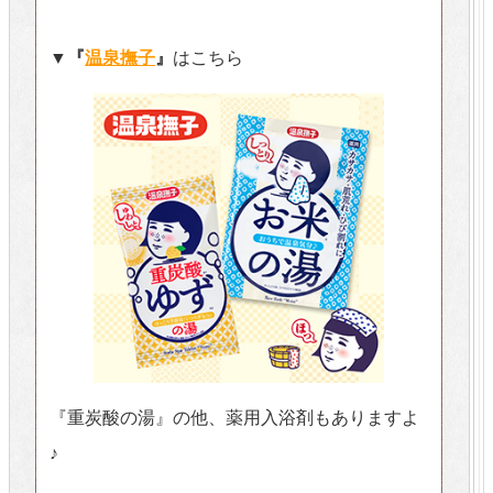
▼『
温泉撫子
』
はこちら
『重炭酸の湯』の他、薬用入浴剤もありますよ
♪