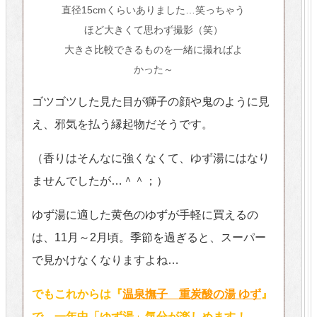
直径15cmくらいありました…笑っちゃう
ほど大きくて思わず撮影（笑）
大きさ比較できるものを一緒に撮ればよ
かった～
ゴツゴツした見た目が獅子の顔や鬼のように見
え、邪気を払う縁起物だそうです。
（香りはそんなに強くなくて、ゆず湯にはなり
ませんでしたが…＾＾；）
ゆず湯に適した黄色のゆずが手軽に買えるの
は、11月～2月頃。季節を過ぎると、スーパー
で見かけなくなりますよね…
でもこれからは『
温泉撫子 重炭酸の湯 ゆず
』
で、一年中「ゆず湯」気分が楽しめます！