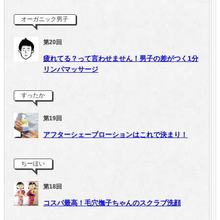
オーガニック男子
第20回
疲れてる？って言わせません！男子の差がつく1分
リンパマッサージ
すったか
第19回
アフターシェーブローションはこれで決まり！
ちーほい
第18回
コスパ最高！毛穴撫子ちゃんのスクラブ洗顔