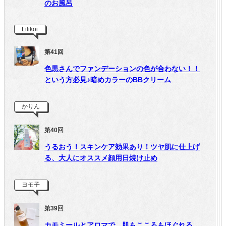
のお風呂
Lilikoi
第41回
色黒さんでファンデーションの色が合わない！！
という方必見♪暗めカラーのBBクリーム
かりん
第40回
うるおう！スキンケア効果あり！ツヤ肌に仕上げ
る、大人にオススメ顔用日焼け止め
ヨモ子
第39回
カモミールとアロマで、肌もこころもほぐれる…