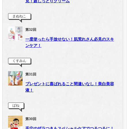
見！超しっとりクリーム
まぬねこ
第32回
一度使ったら手放せない！肌荒れさん必見のスキ
ンケア！
くすみん
第31回
プレゼントに喜ばれること間違いなし！美白美容
液！
ばね
第30回
毛穴のザラつきもスペシャルケアでつるつるに！