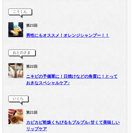
こうくん
第23回
男性にもオススメ！オレンジシャンプー！！
おとのさま
第22回
ニキビの予備軍に！日焼けなどの角質に！とって
おきなスペシャルケア♪
いくら
第21回
カピカピ乾燥くちびるもプルプル♪甘くて美味しい
リップケア