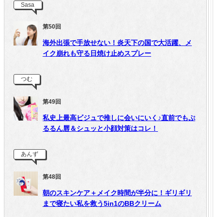
Sasa
第50回
海外出張で手放せない！炎天下の国で大活躍、メ
イク崩れも守る日焼け止めスプレー
つむ
第49回
私史上最高ビジュで推しに会いにいく♪直前でもぷ
るるん唇＆シュッと小顔対策はコレ！
あんず
第48回
朝のスキンケア＋メイク時間が半分に！ギリギリ
まで寝たい私を救う5in1のBBクリーム