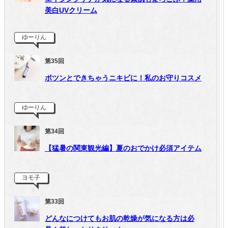
美白UVクリーム
ゆーりん
第35回
ポツンとできちゃうニキビに！私のお守りコスメ
ゆーりん
第34回
【猛暑の関東観光編】夏のおでかけ必須アイテム
ヨモ子
第33回
どんなにつけてもお肌の乾燥が気になる方は必