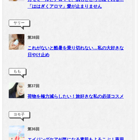
「ははぎくアロマ」愛が止まりません
サリー
第38回
これがないと酷暑を乗り切れない…私の大好きな
日やけ止め
もも
第37回
荷物を極力減らしたい！旅好きな私の必須コスメ
ヨモ子
第36回
エイジングケアが気になる素肌もよろこぶ！薬用