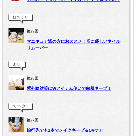
ほのてく
第29回
マニキュア派の方におススメ！爪に優しいネイル
リムーバー
あじ
第28回
紫外線対策はWアイテム使いで白肌キープ！
ちーほい
第27回
旅行先でも1本でメイクキープ＆UVケア