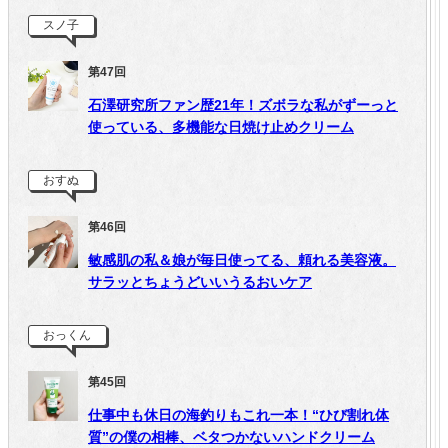
スノ子
第47回
石澤研究所ファン歴21年！ズボラな私がずーっと
使っている、多機能な日焼け止めクリーム
おすぬ
第46回
敏感肌の私＆娘が毎日使ってる、頼れる美容液。
サラッとちょうどいいうるおいケア
おっくん
第45回
仕事中も休日の海釣りもこれ一本！“ひび割れ体
質”の僕の相棒、ベタつかないハンドクリーム