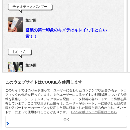
チャオチャオバンブー
第17回
営業の第一印象のキメテはキレイな手と白い
歯！！
おかさん
第16回
ニキビの救世主！？ずっと使い続けます！
このウェブサイトはCOOKIEを使用します
✕
このサイトではCookieを使って、ユーザーに合わせたコンテンツや広告の表示、トラ
てぃんく☆
フィックの分析を行っています。またユーザーによるサイトの利用状況についても情
美白パックでメイク映えUPの透明肌に！
報を収集し、ソーシャルメディアや広告配信、データ解析の各パートナーに情報を共
有しています。ここで収集された情報は、ユーザーが各パートナーに提供した他の情
第15回
報や各パートナーのサービスを使用した際に収集された情報と組み合わされ、各パー
シミ・そばかすを予防して、チート級白肌をGETする洗い流すパック。お試しサイズ
トナーによって使用されることがあります。
Cookieポリシーの詳細はこちら
を数量限定で販売中♪
フェラーロさんの想いが詰まったこだわりのオー
OK
ガニックコスメ