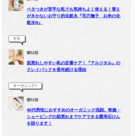
ベタつきが苦手な私でも気持ちよく使える！替え
がきかないお守り的化粧水『毛穴撫子 お米の化
粧水N』
モモ
第52回
肌荒れしやすい私の定番ケア！『アルジタル』の
クレイパックを長年続ける理由
オーガニック+
第51回
40代男性におすすめのオーガニック洗顔。乾燥・
シェービングの肌荒れまでケアできる愛用石けん
を語ります！