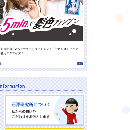
め方自由自在♪ヘアカラートリートメント『デビルズトリック』
スタッフの“推しの香り”がついに登
髪色カスタマイズ！
南高梅の重曹泡洗顔』♪