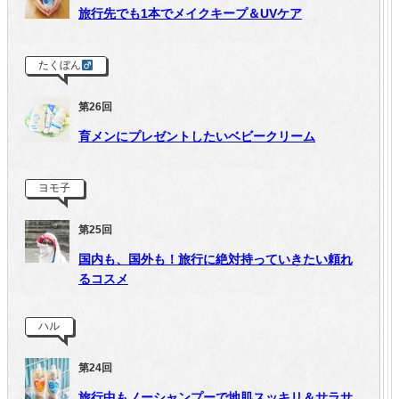
旅行先でも1本でメイクキープ＆UVケア
たくぼん
第26回
育メンにプレゼントしたいベビークリーム
ヨモ子
第25回
国内も、国外も！旅行に絶対持っていきたい頼れ
るコスメ
ハル
第24回
旅行中もノーシャンプーで地肌スッキリ＆サラサ