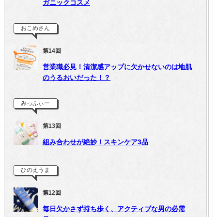
ガニックコスメ
おこめさん
第14回
営業職必見！清潔感アップに欠かせないのは地肌
のうるおいだった！？
みっふぃー
第13回
組み合わせが絶妙！スキンケア3品
ひのえうま
第12回
毎日欠かさず持ち歩く、アクティブな男の必需