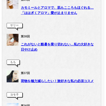
カモミールとアロマで、肌もこころもほぐれる…
「ははぎくアロマ」愛が止まりません
サリー
第38回
これがないと酷暑を乗り切れない…私の大好きな
日やけ止め
もも
第37回
荷物を極力減らしたい！旅好きな私の必須コスメ
ヨモ子
第36回