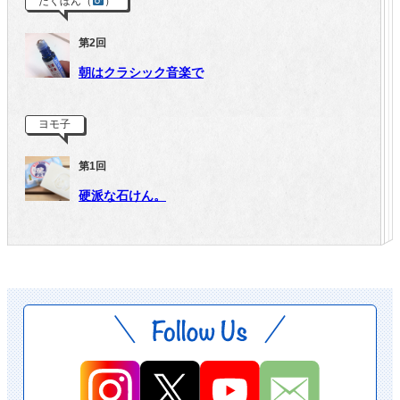
たくぼん（
）
第2回
朝はクラシック音楽で
ヨモ子
第1回
硬派な石けん。