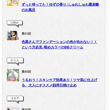
ずっと待ってた！ゆずの香り♪しゅわしゅわ重炭酸
のお風呂
Lilikoi
第41回
色黒さんでファンデーションの色が合わない！！
という方必見♪暗めカラーのBBクリーム
かりん
第40回
うるおう！スキンケア効果あり！ツヤ肌に仕上げ
る、大人にオススメ顔用日焼け止め
ヨモ子
第39回