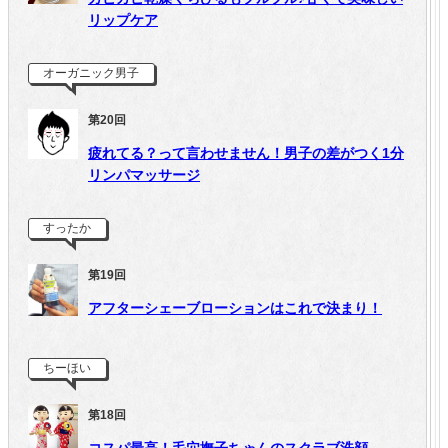
リップケア
オーガニック男子
第20回
疲れてる？って言わせません！男子の差がつく1分
リンパマッサージ
すったか
第19回
アフターシェーブローションはこれで決まり！
ちーほい
第18回
コスパ最高！毛穴撫子ちゃんのスクラブ洗顔