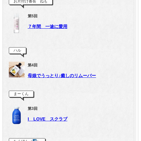
お片付け番長 ねも
第5回
７年間 一途に愛用
ハル
第4回
母娘でうっとり♪癒しのリムーバー
まーくん
第3回
I LOVE スクラブ