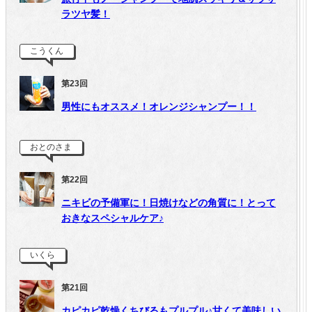
ラツヤ髪！
こうくん
第23回
男性にもオススメ！オレンジシャンプー！！
おとのさま
第22回
ニキビの予備軍に！日焼けなどの角質に！とって
おきなスペシャルケア♪
いくら
第21回
カピカピ乾燥くちびるもプルプル♪甘くて美味しい