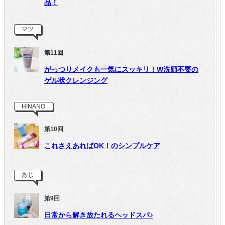
品！
マツ
第11回
がっつりメイクも一気にスッキリ！W洗顔不要の
ゲル状クレンジング
HINANO
第10回
これさえあればOK！のシンプルケア
あじ
第9回
日常から解き放たれるヘッドスパ♪