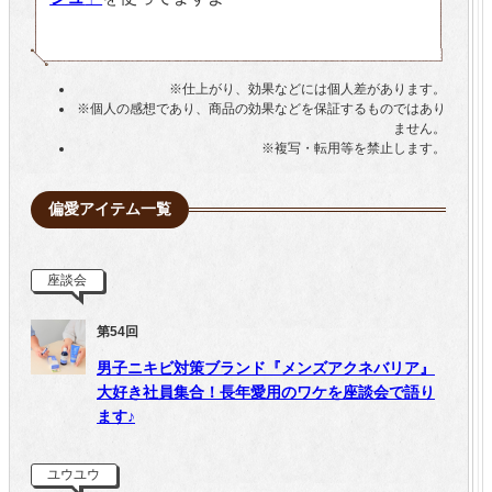
※仕上がり、効果などには個人差があります。
※個人の感想であり、商品の効果などを保証するものではあり
ません。
※複写・転用等を禁止します。
偏愛アイテム一覧
座談会
第54回
男子ニキビ対策ブランド『メンズアクネバリア』
大好き社員集合！長年愛用のワケを座談会で語り
ます♪
ユウユウ