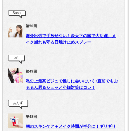
Sasa
第50回
海外出張で手放せない！炎天下の国で大活躍、メ
イク崩れも守る日焼け止めスプレー
つむ
第49回
私史上最高ビジュで推しに会いにいく♪直前でもぷ
るるん唇＆シュッと小顔対策はコレ！
あんず
第48回
朝のスキンケア＋メイク時間が半分に！ギリギリ