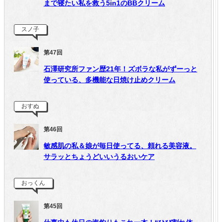
まで寝たい私を救う5in1のBBクリーム
スノ子
第47回
石澤研究所ファン歴21年！ズボラな私がずーっと
使っている、多機能な日焼け止めクリーム
おすぬ
第46回
敏感肌の私＆娘が毎日使ってる、頼れる美容液。
サラッとちょうどいいうるおいケア
おっくん
第45回