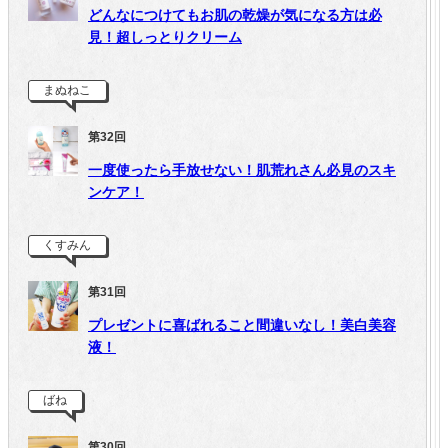
どんなにつけてもお肌の乾燥が気になる方は必
見！超しっとりクリーム
まぬねこ
第32回
一度使ったら手放せない！肌荒れさん必見のスキ
ンケア！
くすみん
第31回
プレゼントに喜ばれること間違いなし！美白美容
液！
ばね
第30回