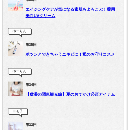
エイジングケアが気になる素肌もよろこぶ！薬用
美白UVクリーム
ゆーりん
第35回
ポツンとできちゃうニキビに！私のお守りコスメ
ゆーりん
第34回
【猛暑の関東観光編】夏のおでかけ必須アイテム
ヨモ子
第33回