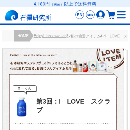
4,180円
以上で送料無料
（税込）
HOME
Enjoy! Ishizawa-lab
私の偏愛アイテム
I LOVE ス
まーくん
第3回：I LOVE スクラ
ブ