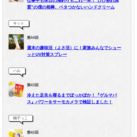
仕事中も休日の海釣りもこれ一本！“ひび割れ体
質”の僕の相棒、ベタつかないハンドクリーム
キット
第44回
週末の趣味活（よさ活）に！家族みんなでシュー
ッとUV対策スプレー
ハル
第43回
冷えた足先も寝るまでぽっかぽか！『ゲルマバ
ス』パワーをサーモカメラで検証しました！
柚子っこ
第42回