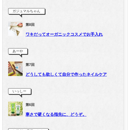
ガジュマルちゃん
第8回
ワキだってオーガニックコスメでお手入れ
あーや
第7回
どうしても欲しくて自分で作ったネイルケア
いっしー
第6回
寒さで硬くなる指先に、どうぞ。