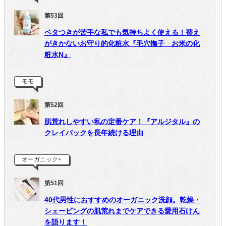
第53回
ベタつきが苦手な私でも気持ちよく使える！替え
がきかないお守り的化粧水『毛穴撫子 お米の化
粧水N』
モモ
第52回
肌荒れしやすい私の定番ケア！『アルジタル』の
クレイパックを長年続ける理由
オーガニック+
第51回
40代男性におすすめのオーガニック洗顔。乾燥・
シェービングの肌荒れまでケアできる愛用石けん
を語ります！