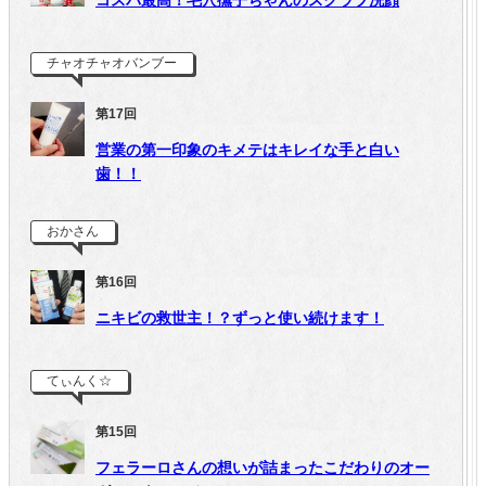
チャオチャオバンブー
第17回
営業の第一印象のキメテはキレイな手と白い
歯！！
おかさん
第16回
ニキビの救世主！？ずっと使い続けます！
てぃんく☆
第15回
フェラーロさんの想いが詰まったこだわりのオー