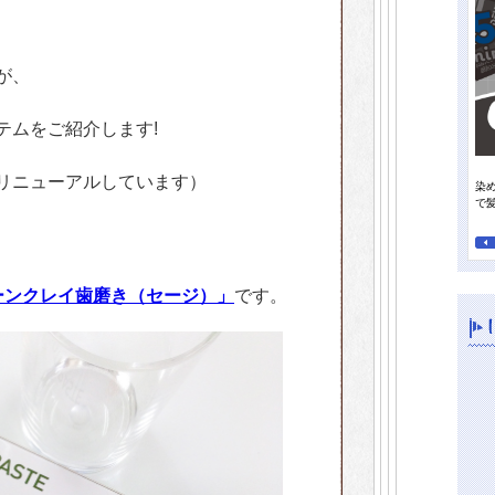
が、
テムをご紹介します!
リニューアルしています）
染
って行きたい日焼け止め
オレンジパワーで夏の地肌すっきり、毛先までさらさらに！
で
ーンクレイ歯磨き（セージ）」
です。