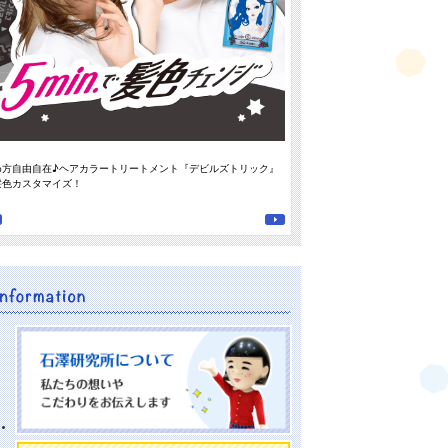
め方自由自在♪ヘアカラートリートメント『デビルズトリック』
スタッフの“推しの香り”がついに登
髪色カスタマイズ！
南高梅の重曹泡洗顔』♪