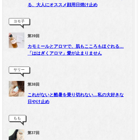
る、大人にオススメ顔用日焼け止め
ヨモ子
第39回
カモミールとアロマで、肌もこころもほぐれる…
「ははぎくアロマ」愛が止まりません
サリー
第38回
これがないと酷暑を乗り切れない…私の大好きな
日やけ止め
もも
第37回