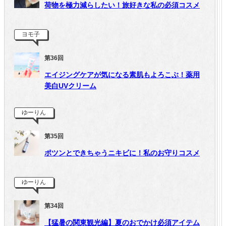
荷物を極力減らしたい！旅好きな私の必須コスメ
ヨモ子
第36回
エイジングケアが気になる素肌もよろこぶ！薬用
美白UVクリーム
ゆーりん
第35回
ポツンとできちゃうニキビに！私のお守りコスメ
ゆーりん
第34回
【猛暑の関東観光編】夏のおでかけ必須アイテム