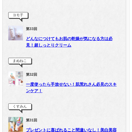
ヨモ子
第33回
どんなにつけてもお肌の乾燥が気になる方は必
見！超しっとりクリーム
まぬねこ
第32回
一度使ったら手放せない！肌荒れさん必見のスキ
ンケア！
くすみん
第31回
プレゼントに喜ばれること間違いなし！美白美容