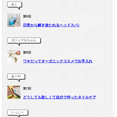
あじ
第9回
日常から解き放たれるヘッドスパ♪
ガジュマルちゃん
第8回
ワキだってオーガニックコスメでお手入れ
あーや
第7回
どうしても欲しくて自分で作ったネイルケア
いっしー