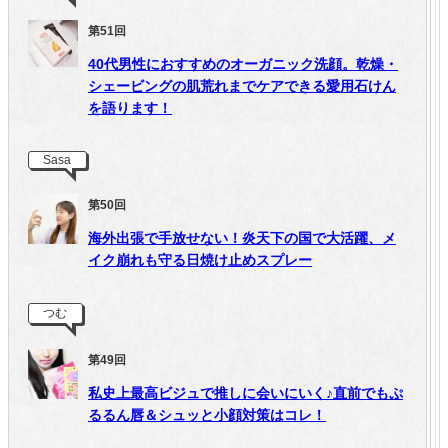
第51回
40代男性におすすめのオーガニック洗顔。乾燥・
シェービングの肌荒れまでケアできる愛用石けん
を語ります！
Sasa
第50回
海外出張で手放せない！炎天下の国で大活躍、メ
イク崩れも守る日焼け止めスプレー
つむ
第49回
私史上最高ビジュで推しに会いにいく♪直前でもぷ
るるん唇＆シュッと小顔対策はコレ！