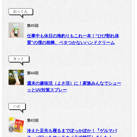
おっくん
第45回
仕事中も休日の海釣りもこれ一本！“ひび割れ体
質”の僕の相棒、ベタつかないハンドクリーム
キット
第44回
週末の趣味活（よさ活）に！家族みんなでシュー
ッとUV対策スプレー
ハル
第43回
冷えた足先も寝るまでぽっかぽか！『ゲルマバ