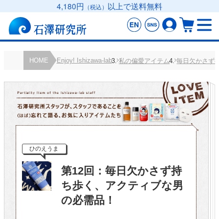
4,180円
以上で送料無料
（税込）
HOME
Enjoy! Ishizawa-lab
私の偏愛アイテム
毎日欠かさず
ひのえうま
第12回：毎日欠かさず持
ち歩く、アクティブな男
の必需品！