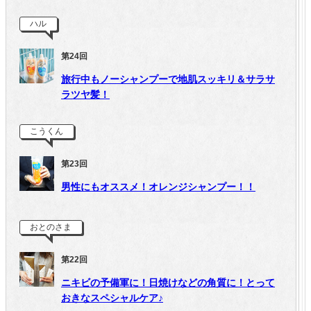
ハル
第24回
旅行中もノーシャンプーで地肌スッキリ＆サラサ
ラツヤ髪！
こうくん
第23回
男性にもオススメ！オレンジシャンプー！！
おとのさま
第22回
ニキビの予備軍に！日焼けなどの角質に！とって
おきなスペシャルケア♪