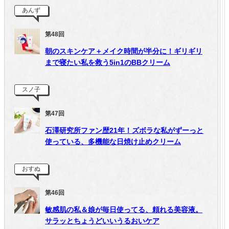
あんず
第48回
朝のスキンケア＋メイク時間が半分に！ギリギリ
まで寝たい私を救う5in1のBBクリーム
スノ子
第47回
石澤研究所ファン歴21年！ズボラな私がずーっと
使っている、多機能な日焼け止めクリーム
おすぬ
第46回
敏感肌の私＆娘が毎日使ってる、頼れる美容液。
サラッとちょうどいいうるおいケア