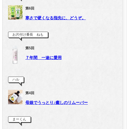
第6回
寒さで硬くなる指先に、どうぞ。
お片付け番長 ねも
第5回
７年間 一途に愛用
ハル
第4回
母娘でうっとり♪癒しのリムーバー
まーくん