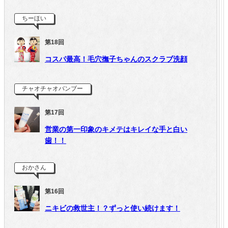
ちーほい
第18回
コスパ最高！毛穴撫子ちゃんのスクラブ洗顔
チャオチャオバンブー
第17回
営業の第一印象のキメテはキレイな手と白い
歯！！
おかさん
第16回
ニキビの救世主！？ずっと使い続けます！