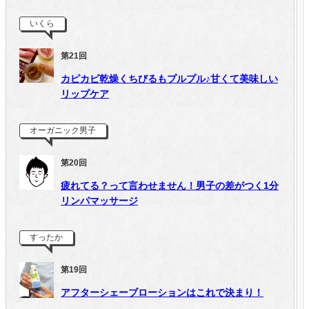
いくら
第21回
カピカピ乾燥くちびるもプルプル♪甘くて美味しい
リップケア
オーガニック男子
第20回
疲れてる？って言わせません！男子の差がつく1分
リンパマッサージ
すったか
第19回
アフターシェーブローションはこれで決まり！