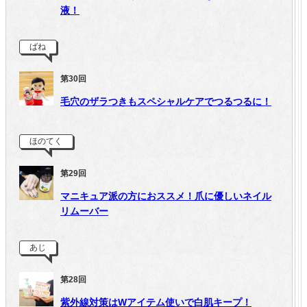
液！
ばね
第30回
毛穴のザラつきもスペシャルケアでつるつるに！
ほのてく
第29回
マニキュア派の方におススメ！爪に優しいネイル
リムーバー
あじ
第28回
紫外線対策はWアイテム使いで白肌キープ！