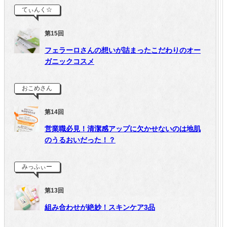
てぃんく☆
第15回
フェラーロさんの想いが詰まったこだわりのオー
ガニックコスメ
おこめさん
第14回
営業職必見！清潔感アップに欠かせないのは地肌
のうるおいだった！？
みっふぃー
第13回
組み合わせが絶妙！スキンケア3品