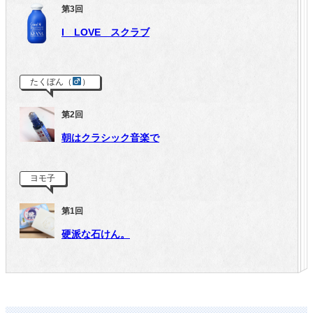
第3回
I LOVE スクラブ
たくぼん（
）
第2回
朝はクラシック音楽で
ヨモ子
第1回
硬派な石けん。