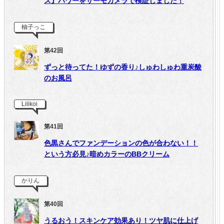
ス』パワーをサーモカメラで検証しました！
柚子っこ
第42回
ずっと待ってた！ゆずの香り♪しゅわしゅわ重炭酸
のお風呂
Lilikoi
第41回
色黒さんでファンデーションの色が合わない！！
という方必見♪暗めカラーのBBクリーム
かりん
第40回
うるおう！スキンケア効果あり！ツヤ肌に仕上げ