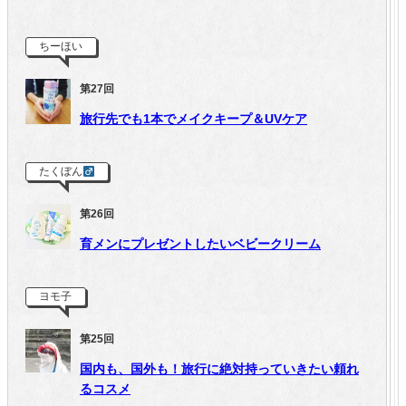
ちーほい
第27回
旅行先でも1本でメイクキープ＆UVケア
たくぼん
第26回
育メンにプレゼントしたいベビークリーム
ヨモ子
第25回
国内も、国外も！旅行に絶対持っていきたい頼れ
るコスメ