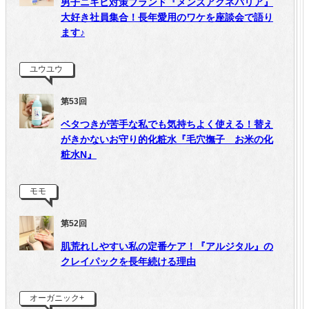
男子ニキビ対策ブランド『メンズアクネバリア』
大好き社員集合！長年愛用のワケを座談会で語り
ます♪
ユウユウ
第53回
ベタつきが苦手な私でも気持ちよく使える！替え
がきかないお守り的化粧水『毛穴撫子 お米の化
粧水N』
モモ
第52回
肌荒れしやすい私の定番ケア！『アルジタル』の
クレイパックを長年続ける理由
オーガニック+