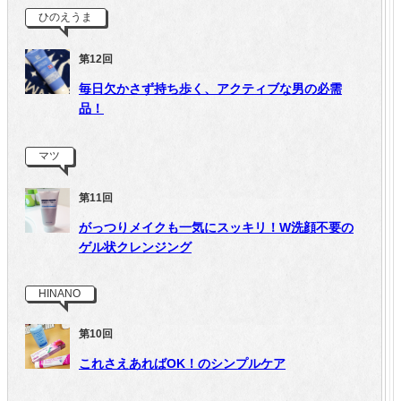
ひのえうま
第12回
毎日欠かさず持ち歩く、アクティブな男の必需
品！
マツ
第11回
がっつりメイクも一気にスッキリ！W洗顔不要の
ゲル状クレンジング
HINANO
第10回
これさえあればOK！のシンプルケア